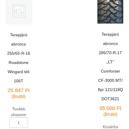
15
"LT"
Antares
Grip-
20/6pr
téli
Terepjáró
Terepjáró
104/101S
DOT
abroncs
abroncs
2314,
285/70-R-17
255/65-R-16
leértekelt,
garancia
„LT”
Roadstone
nélkül
Comforser
Wingard téli
mennyiség
CF-3000 MT/
106T
8pr 121/118Q
25 847
Ft
(Bruttó)
DOT3621
35 000
Ft
Tovább
(Bruttó)
olvasom
Terepjáró
abroncs
Kosárba