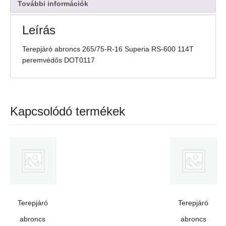
114T
További információk
peremvédős
DOT0117
Leírás
mennyiség
Terepjáró abroncs 265/75-R-16 Superia RS-600 114T
peremvédős DOT0117
Kapcsolódó termékek
Terepjáró
Terepjáró
abroncs
abroncs