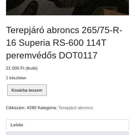
Terepjáró abroncs 265/75-R-
16 Superia RS-600 114T
peremvédős DOT0117
21 000
Ft
(Bruttó)
1 készleten
Terepjáró
Kosárba teszem
abroncs
265/75-
R-
Cikkszám:
4280
Kategória:
Terepjáró abroncs
16
Superia
RS-
Leírás
600