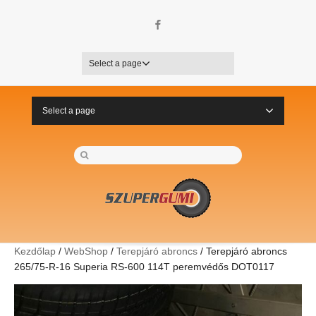
Facebook
Select a page
Select a page
Kezdőlap
/
WebShop
/
Terepjáró abroncs
/ Terepjáró abroncs
265/75-R-16 Superia RS-600 114T peremvédős DOT0117