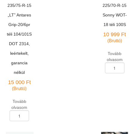
235/75-R-15
225/70-R-15
„LT” Antares
Sonny WOT-
Grip-20/6pr
18 téli 100S
10 999
Ft
téli 104/101S
(Bruttó)
DOT 2314,
leértekelt,
Tovább
olvasom
garancia
Terepjáró
abroncs
nélkül
225/70-
15 000
Ft
R-
(Bruttó)
15
Sonny
WOT-
Tovább
18
olvasom
Terepjáró
téli
abroncs
100S
235/75-
mennyiség
R-