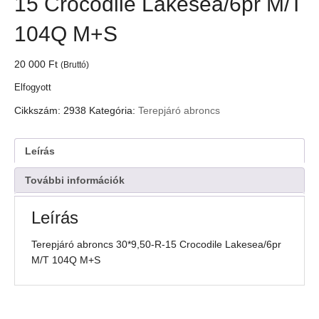
15 Crocodile Lakesea/6pr M/T
104Q M+S
20 000
Ft
(Bruttó)
Elfogyott
Cikkszám:
2938
Kategória:
Terepjáró abroncs
Leírás
További információk
Leírás
Terepjáró abroncs 30*9,50-R-15 Crocodile Lakesea/6pr
M/T 104Q M+S