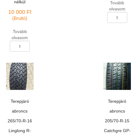
nélkül
Tovább
olvasom
10 000
Ft
Terepjáró
(Bruttó)
abroncs
255/65-
Tovább
R-
olvasom
17
Terepjáró
Sunitrac
abroncs
Focus-
215/60-
9000
R-
110H
17
mennyiség
Antares
Grip-
20
téli
96T
Terepjáró
Terepjáró
DOT
2614,
abroncs
abroncs
leértekelt,
265/70-R-16
205/70-R-15
garancia
nélkül
Linglong R-
Catchgre GP-
mennyiség