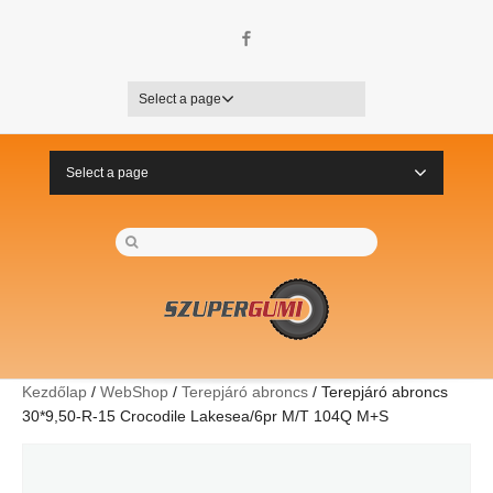
Facebook
Select a page
Select a page
Kezdőlap
/
WebShop
/
Terepjáró abroncs
/ Terepjáró abroncs
30*9,50-R-15 Crocodile Lakesea/6pr M/T 104Q M+S