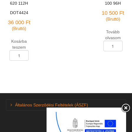
620 112H
100 96H
10 500
Ft
DOT4424
(Bruttó)
36 000
Ft
(Bruttó)
Tovább
olvasom
Kosárba
Terepjáró
teszem
abroncs
Terepjáró
205/70-
abroncs
R-
265/70-
15
R-
Catchgre
16
GP-
Linglong
100
R-
96H
620
mennyiség
112H
Általános Szerződési Feltételek (ÁSZF)
DOT4424
mennyiség