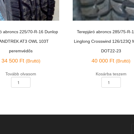
ró abroncs 225/70-R-16 Dunlop
Terepjáró abroncs 285/75-R-1
ANDTREK AT3 OWL 103T
Linglong Crosswind 126/123Q 
peremvédős
DOT22-23
34 500
Ft
40 000
Ft
(Bruttó)
(Bruttó)
Tovább olvasom
Kosárba teszem
Terepjáró
abroncs
285/75-
R-
16
"LT"
REK
Linglong
Crosswind
126/123Q
MT