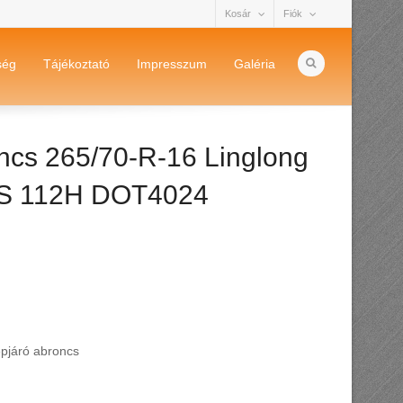
Kosár
Fiók
ség
Tájékoztató
Impresszum
Galéria
ncs 265/70-R-16 Linglong
C/S 112H DOT4024
epjáró abroncs