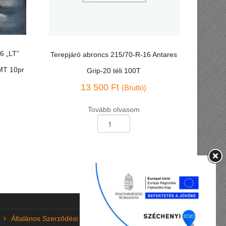
6 „LT”
Terepjáró abroncs 215/70-R-16 Antares
MT 10pr
Grip-20 téli 100T
13 500
Ft
(Bruttó)
Tovább olvasom
Terepjáró
abroncs
215/70-
R-
16
Antares
Grip-
20
téli
100T
Általános Szerződési Feltételek (ÁSZF)
mennyiség