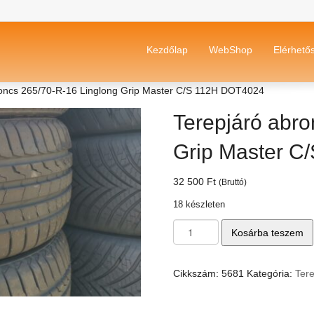
Kezdőlap
WebShop
Elérhető
roncs 265/70-R-16 Linglong Grip Master C/S 112H DOT4024
Terepjáró abro
Grip Master 
32 500
Ft
(Bruttó)
18 készleten
Terepjáró
Kosárba teszem
abroncs
265/70-
R-
Cikkszám:
5681
Kategória:
Ter
16
Linglong
Grip