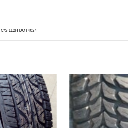
Master
C/S
112H
DOT4024
mennyiség
er C/S 112H DOT4024