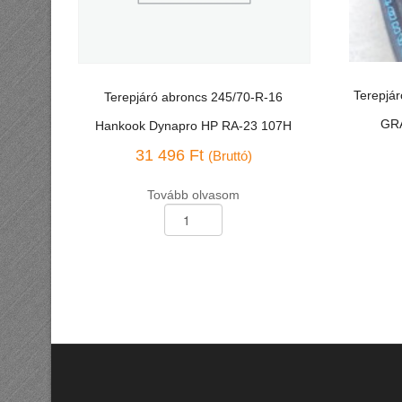
Terepjá
Terepjáró abroncs 245/70-R-16
GR
Hankook Dynapro HP RA-23 107H
31 496
Ft
(Bruttó)
Tovább olvasom
Terepjáró
abroncs
Terepjáró
245/70-
abroncs
R-
225/70-
16
R-
Hankook
16
Dynapro
Dunlop
HP
GRANDT
RA-
AT3
23
OWL
107H
103T