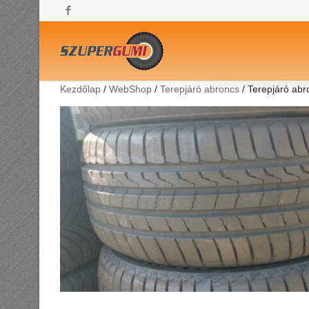
Facebook
Kezdőlap
/
WebShop
/
Terepjáró abroncs
/ Terepjáró ab