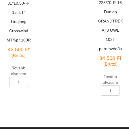
225/70-R-16
31*10,50-R-
leértekelt,
garancia
Dunlop
15 „LT”
nélkül
GRANDTREK
Linglong
mennyiség
AT3 OWL
Crosswind
103T
MT/6pr 109R
peremvédős
43 500
Ft
(Bruttó)
34 500
Ft
(Bruttó)
Tovább
olvasom
Tovább
Terepjáró
olvasom
abroncs
Terepjáró
31*10,50-
abroncs
R-
225/70-
15
R-
"LT"
16
Linglong
Dunlop
Crosswind
GRANDTREK
MT/6pr
AT3