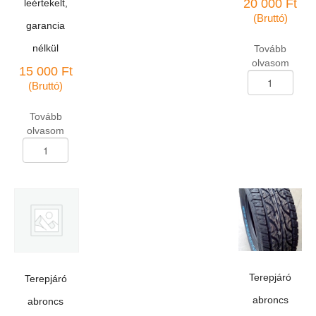
20 000
Ft
leértekelt,
(Bruttó)
garancia
nélkül
Tovább
olvasom
15 000
Ft
Terepjáró
(Bruttó)
abroncs
30*9,50-
Tovább
R-
olvasom
15
Terepjáró
Crocodile
abroncs
Lakesea/6pr
235/75-
M/T
R-
104Q
15
M+S
"LT"
mennyiség
Antares
Grip-
20/6pr
téli
Terepjáró
Terepjáró
104/101S
DOT
abroncs
abroncs
2314,