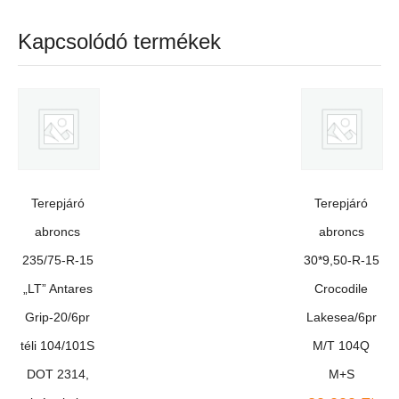
Kapcsolódó termékek
Terepjáró
Terepjáró
abroncs
abroncs
235/75-R-15
30*9,50-R-15
„LT” Antares
Crocodile
Grip-20/6pr
Lakesea/6pr
téli 104/101S
M/T 104Q
DOT 2314,
M+S