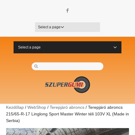
Facebook
Select a page
Select a page
Kezdőlap
/
WebShop
/
Terepjáró abroncs
/ Terepjáró abroncs
215/65-R-17 Linglong Sport Master Winter téli 103V XL (Made in
Serbia)