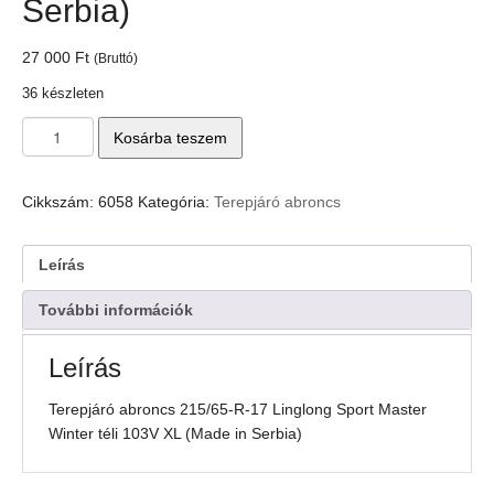
Serbia)
27 000
Ft
(Bruttó)
36 készleten
Terepjáró
Kosárba teszem
abroncs
215/65-
R-
Cikkszám:
6058
Kategória:
Terepjáró abroncs
17
Linglong
Sport
Leírás
Master
Winter
További információk
téli
103V
Leírás
XL
(Made
Terepjáró abroncs 215/65-R-17 Linglong Sport Master
in
Winter téli 103V XL (Made in Serbia)
Serbia)
mennyiség