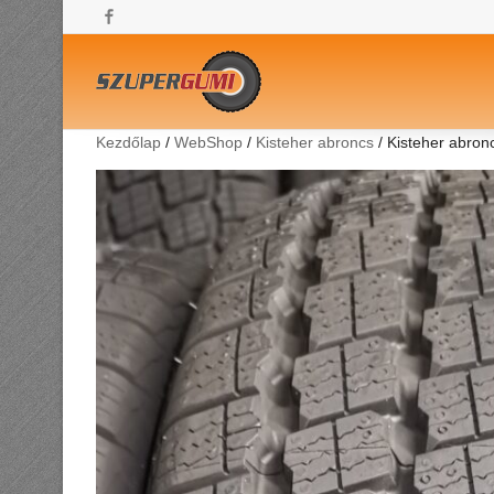
Facebook
Kezdőlap
/
WebShop
/
Kisteher abroncs
/ Kisteher abro