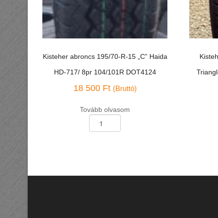
Kisteher abroncs 195/70-R-15 „C” Haida
Kiste
HD-717/ 8pr 104/101R DOT4124
Triang
18 500
Ft
(Bruttó)
Tovább olvasom
Kisteher
Kisteher
abroncs
abroncs
195/70-
215/70-
R-
R-
15
15
"C"
"C"
Haida
Triangle
HD-
TR-
717/
652/8pr
8pr
109/107
104/101R
M+S