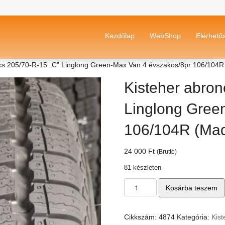
Kezdőlap
WebShop
Elérhető
ncs 205/70-R-15 „C” Linglong Green-Max Van 4 évszakos/8pr 106/104
Kisteher abron
Linglong Gree
106/104R (Mad
24 000
Ft
(Bruttó)
81 készleten
Kisteher
Kosárba teszem
abroncs
205/70-
R-
Cikkszám:
4874
Kategória:
Kis
15