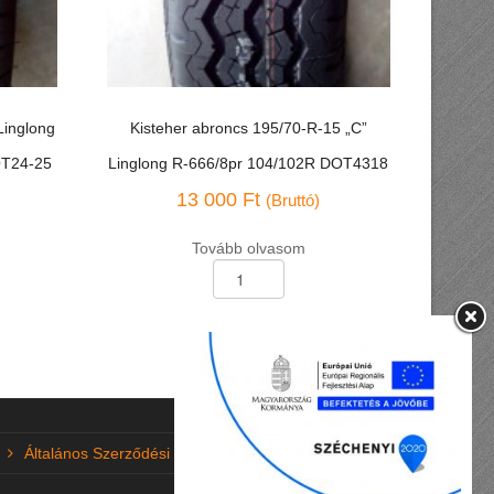
Linglong
Kisteher abroncs 195/70-R-15 „C”
OT24-25
Linglong R-666/8pr 104/102R DOT4318
13 000
Ft
(Bruttó)
Tovább olvasom
Kisteher
abroncs
195/70-
R-
15
"C"
Linglong
R-
666/8pr
Általános Szerződési Feltételek (ÁSZF)
104/102R
DOT4318