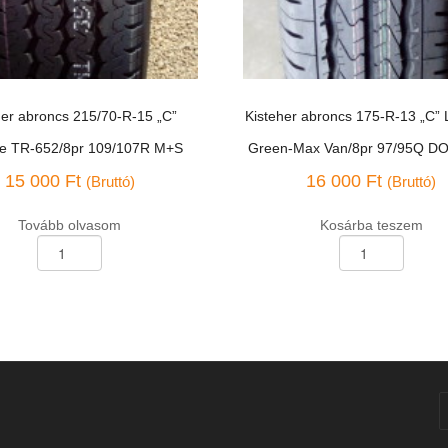
her abroncs 215/70-R-15 „C”
Kisteher abroncs 175-R-13 „C” 
le TR-652/8pr 109/107R M+S
Green-Max Van/8pr 97/95Q D
15 000
Ft
16 000
Ft
(Bruttó)
(Bruttó)
Tovább olvasom
Kosárba teszem
Kisteher
abroncs
175-
R-
13
"C"
Linglong
Green-
Max
R
Van/8pr
97/95Q