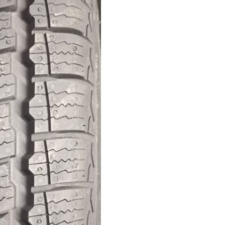
"C"
Linglong
Green-
Max
Van
4
évszakos/8pr
106/104R
(Made
in
Serbia)
DOT0126
mennyiség