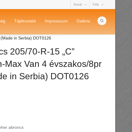
Kosár
Fiók
ség
Tájékoztató
Impresszum
Galéria
R (Made in Serbia) DOT0126
cs 205/70-R-15 „C”
n-Max Van 4 évszakos/8pr
e in Serbia) DOT0126
teher abroncs