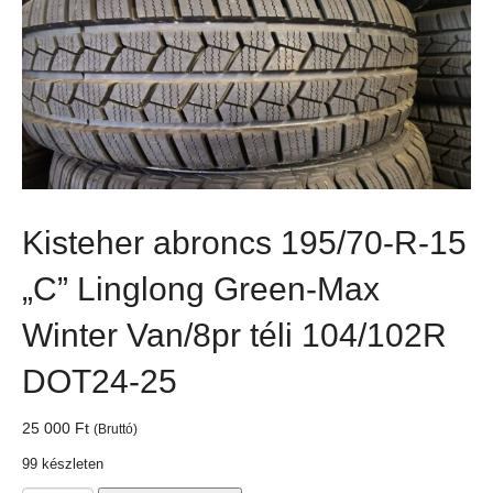
Kisteher abroncs 195/70-R-15
„C” Linglong Green-Max
Winter Van/8pr téli 104/102R
DOT24-25
25 000
Ft
(Bruttó)
99 készleten