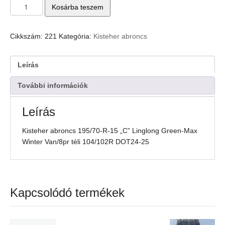
Kisteher
Kosárba teszem
abroncs
195/70-
R-
Cikkszám:
221
Kategória:
Kisteher abroncs
15
"C"
Linglong
Leírás
Green-
Max
További információk
Winter
Van/8pr
Leírás
téli
104/102R
Kisteher abroncs 195/70-R-15 „C” Linglong Green-Max
DOT24-
Winter Van/8pr téli 104/102R DOT24-25
25
mennyiség
Kapcsolódó termékek