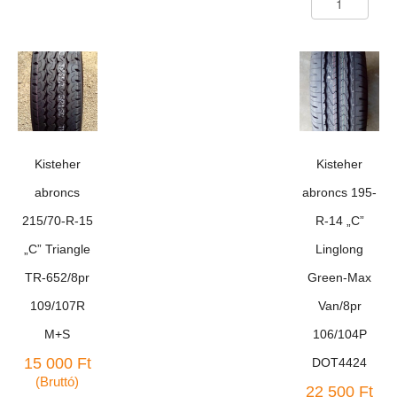
215/70-
abroncs
R-
165-
15
R-
"C"
13
Antares
"LT"
Grip-
Haida
20
HD-
téli
618/8pr
109/107S
94/93S
Kisteher
Kisteher
mennyiség
DOT4224
mennyiség
abroncs
abroncs 195-
215/70-R-15
R-14 „C”
„C” Triangle
Linglong
TR-652/8pr
Green-Max
109/107R
Van/8pr
M+S
106/104P
15 000
Ft
DOT4424
(Bruttó)
22 500
Ft