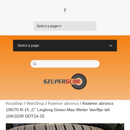
Facebook
Select a page
Select a page
Kezdőlap
/
WebShop
/
Kisteher abroncs
/ Kisteher abroncs
195/70-R-15 „C” Linglong Green-Max Winter Van/8pr téli
104/102R DOT24-25