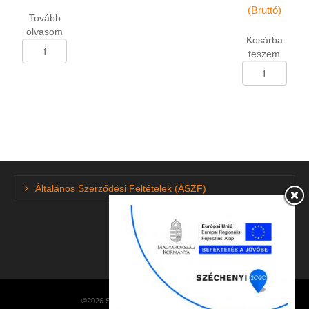
(Bruttó)
Tovább
olvasom
Kosárba
Kisteher
teszem
abroncs
Kisteher
215/70-
abroncs
R-
195-
15
R-
"C"
14
Triangle
"C"
TR-
Linglong
652/8pr
Green-
109/107R
Max
M+S
Általános Szerződési Feltételek (ÁSZF)
Van/8pr
mennyiség
106/104P
DOT4424
mennyiség
©2026 SzuperGumi · made by
NetEasySoft