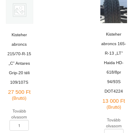
Kisteher
Kisteher
abroncs 165-
abroncs
R-13 „LT”
215/70-R-15
Haida HD-
„C” Antares
618/8pr
Grip-20 téli
94/93S
109/107S
DOT4224
27 500
Ft
(Bruttó)
13 000
Ft
(Bruttó)
Tovább
olvasom
Tovább
Kisteher
olvasom
abroncs
Kisteher