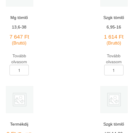
Mg tömlő
Szgk tömlő
13,6-38
6,95-16
7 647
Ft
1 614
Ft
(Bruttó)
(Bruttó)
Tovább
Tovább
olvasom
olvasom
Mg
Szgk
tömlő
tömlő
13,6-
6,95-
38
16
mennyiség
mennyiség
Termékdij
Szgk tömlő