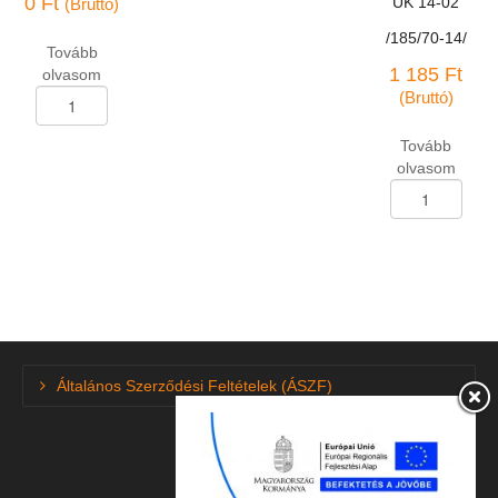
0
Ft
UK 14-02
(Bruttó)
/185/70-14/
Tovább
1 185
Ft
olvasom
Termékdij
(Bruttó)
mennyiség
Tovább
olvasom
Szgk
tömlő
UK
14-
02
/185/70-
14/
mennyiség
Általános Szerződési Feltételek (ÁSZF)