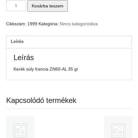
Kerék
Kosárba teszem
súly
francia
ZN60-
Cikkszám:
1999
Kategória:
Nincs kategorizálva
AL
35
gr
Leírás
mennyiség
Leírás
Kerék súly francia ZN60-AL 35 gr
Kapcsolódó termékek