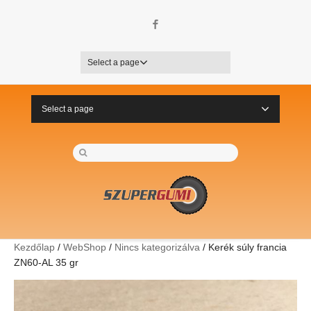
Facebook
Select a page
Select a page
Kezdőlap
/
WebShop
/
Nincs kategorizálva
/ Kerék súly francia
ZN60-AL 35 gr