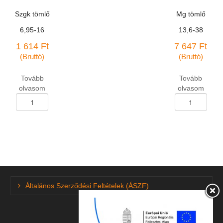
Szgk tömlő
Mg tömlő
6,95-16
13,6-38
1 614
Ft
7 647
Ft
(Bruttó)
(Bruttó)
Tovább
Tovább
olvasom
olvasom
Szgk
Mg
tömlő
tömlő
6,95-
13,6-
16
38
mennyiség
mennyiség
Általános Szerződési Feltételek (ÁSZF)