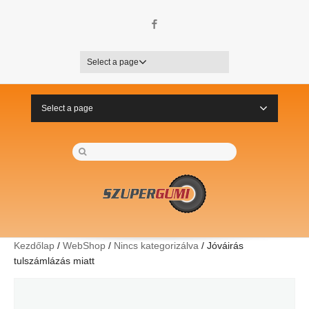
Facebook
Select a page
Select a page
Kezdőlap
/
WebShop
/
Nincs kategorizálva
/ Jóváirás
tulszámlázás miatt