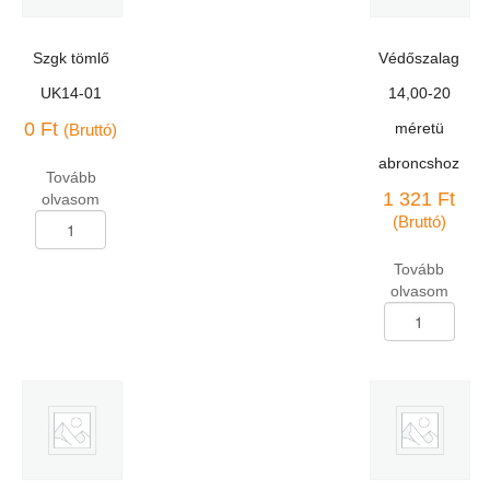
Szgk tömlő
Védőszalag
UK14-01
14,00-20
0
Ft
méretü
(Bruttó)
abroncshoz
Tovább
1 321
Ft
olvasom
Szgk
(Bruttó)
tömlő
UK14-
Tovább
01
olvasom
mennyiség
Védőszalag
14,00-
20
méretü
abroncshoz
mennyiség