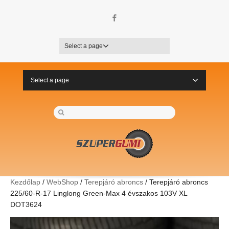
Facebook
Select a page
Select a page
Kezdőlap
/
WebShop
/
Terepjáró abroncs
/ Terepjáró abroncs
225/60-R-17 Linglong Green-Max 4 évszakos 103V XL
DOT3624