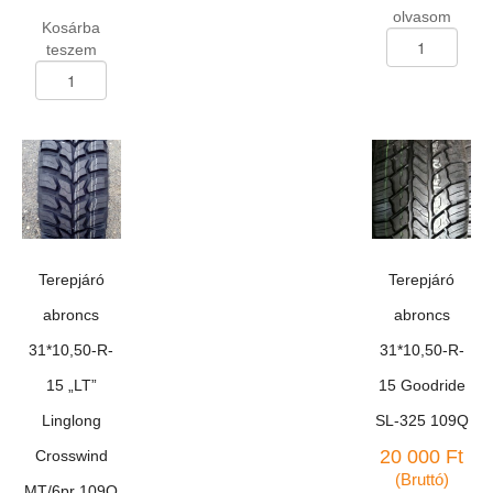
olvasom
Kosárba
Terepjáró
teszem
abroncs
Terepjáró
265/75-
abroncs
R-
265/70-
16
R-
Goodride
16
SU-
Linglong
307
R-
116H
620
mennyiség
112H
DOT4424
Terepjáró
Terepjáró
mennyiség
abroncs
abroncs
31*10,50-R-
31*10,50-R-
15 „LT”
15 Goodride
Linglong
SL-325 109Q
20 000
Ft
Crosswind
(Bruttó)
MT/6pr 109Q