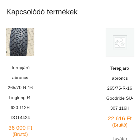
Kapcsolódó termékek
Terepjáró
Terepjáró
abroncs
abroncs
265/70-R-16
265/75-R-16
Linglong R-
Goodride SU-
620 112H
307 116H
DOT4424
22 616
Ft
(Bruttó)
36 000
Ft
(Bruttó)
Tovább