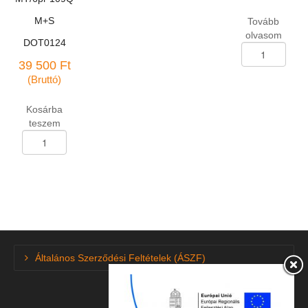
M+S
Tovább
olvasom
DOT0124
Terepjáró
abroncs
39 500
Ft
31*10,50-
(Bruttó)
R-
15
Kosárba
Goodride
teszem
SL-
Terepjáró
325
abroncs
109Q
31*10,50-
mennyiség
R-
15
"LT"
Linglong
Crosswind
MT/6pr
Általános Szerződési Feltételek (ÁSZF)
109Q
M+S
DOT0124
mennyiség