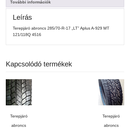
929
További információk
MT
121/118Q
Leírás
4516
mennyiség
Terepjáró abroncs 285/70-R-17 „LT” Aplus A-929 MT
121/118Q 4516
Kapcsolódó termékek
Terepjáró
Terepjáró
abroncs
abroncs