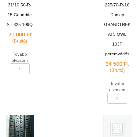
31*10,50-R-
225/70-R-16
15 Goodride
Dunlop
SL-325 109Q
GRANDTREK
20 000
Ft
AT3 OWL
(Bruttó)
103T
peremvédős
Tovább
olvasom
34 500
Ft
Terepjáró
(Bruttó)
abroncs
31*10,50-
Tovább
R-
olvasom
15
Terepjáró
Goodride
abroncs
SL-
225/70-
325
R-
109Q
16
mennyiség
Dunlop
GRANDTREK