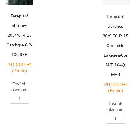
AT3
OWL
103T
Terepjáró
Terepjáró
peremvédős
mennyiség
abroncs
abroncs
205/70-R-15
30*9,50-R-15
Catchgre GP-
Crocodile
100 96H
Lakesea/6pr
10 500
Ft
M/T 104Q
(Bruttó)
M+S
Tovább
20 000
Ft
olvasom
(Bruttó)
Terepjáró
abroncs
Tovább
205/70-
olvasom
R-
Terepjáró
15
abroncs
Catchgre
30*9,50-
GP-
R-