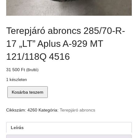
Terepjáró abroncs 285/70-R-
17 „LT” Aplus A-929 MT
121/118Q 4516
31 500
Ft
(Bruttó)
1 készleten
Terepjáró
Kosárba teszem
abroncs
285/70-
R-
Cikkszám:
4260
Kategória:
Terepjáró abroncs
17
"LT"
Aplus
Leírás
A-