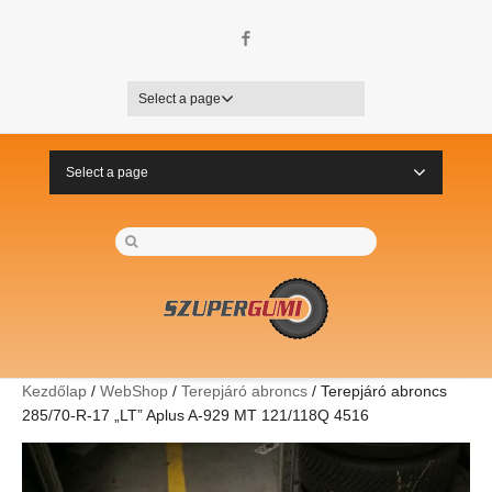
Facebook
Select a page
Select a page
Kezdőlap
/
WebShop
/
Terepjáró abroncs
/ Terepjáró abroncs
285/70-R-17 „LT” Aplus A-929 MT 121/118Q 4516