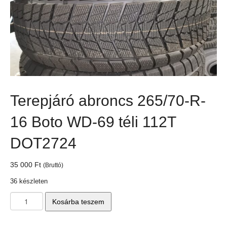
Terepjáró abroncs 265/70-R-
16 Boto WD-69 téli 112T
DOT2724
35 000
Ft
(Bruttó)
36 készleten
Terepjáró
Kosárba teszem
abroncs
265/70-