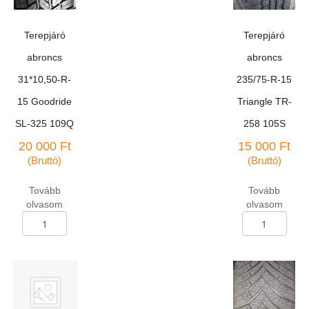
Terepjáró
Terepjáró
abroncs
abroncs
31*10,50-R-
235/75-R-15
15 Goodride
Triangle TR-
SL-325 109Q
258 105S
20 000
Ft
15 000
Ft
(Bruttó)
(Bruttó)
Tovább
Tovább
olvasom
olvasom
Terepjáró
Terepjáró
abroncs
abroncs
31*10,50-
235/75-
R-
R-
15
15
Goodride
Triangle
SL-
TR-