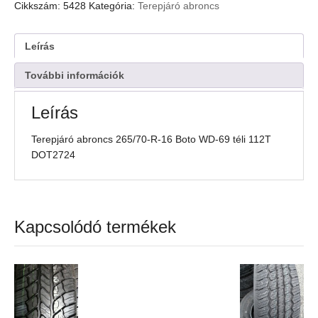
R-
Cikkszám:
5428
Kategória:
Terepjáró abroncs
16
Boto
WD-
Leírás
69
téli
További információk
112T
DOT2724
Leírás
mennyiség
Terepjáró abroncs 265/70-R-16 Boto WD-69 téli 112T
DOT2724
Kapcsolódó termékek