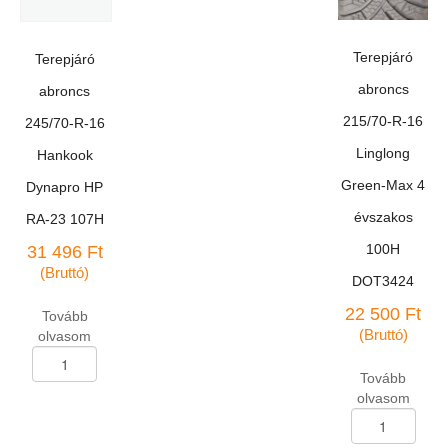
325
258
109Q
105S
mennyiség
mennyiség
Terepjáró
Terepjáró
abroncs
abroncs
215/70-R-16
245/70-R-16
Linglong
Hankook
Green-Max 4
Dynapro HP
évszakos
RA-23 107H
100H
31 496
Ft
(Bruttó)
DOT3424
22 500
Ft
Tovább
(Bruttó)
olvasom
Terepjáró
abroncs
Tovább
245/70-
olvasom
R-
Terepjáró
16
abroncs