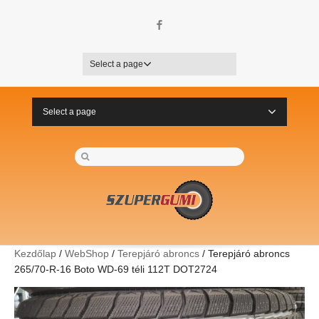
Facebook
Select a page
Select a page
Kezdőlap
/
WebShop
/
Terepjáró abroncs
/ Terepjáró abroncs
265/70-R-16 Boto WD-69 téli 112T DOT2724