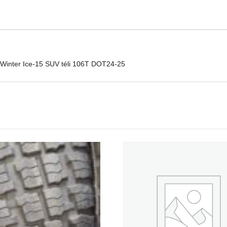
Linglong
Green-
Max
Winter
Ice-
15
Winter Ice-15 SUV téli 106T DOT24-25
SUV
téli
106T
DOT24-
25
mennyiség