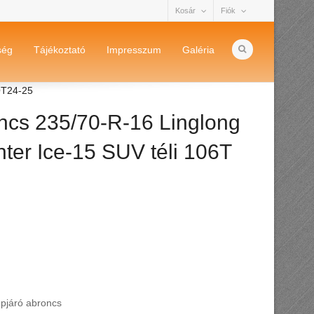
Kosár
Fiók
ség
Tájékoztató
Impresszum
Galéria
OT24-25
ncs 235/70-R-16 Linglong
ter Ice-15 SUV téli 106T
epjáró abroncs