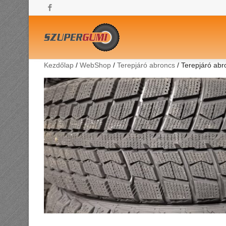
Facebook
Kezdőlap
/
WebShop
/
Terepjáró abroncs
/ Terepjáró ab