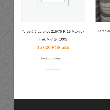
Terepjá
Terepjáró abroncs 215/75-R-15 Maxtrek
Trek M-7 téli 100S
15 000
Ft
(Bruttó)
Tovább olvasom
Terepjáró
Terepjáró
abroncs
abroncs
215/75-
215/75-
R-
R-
15
15
Haida
Maxtrek
HD-
Trek
818
M-
100S
7
mennyis
téli