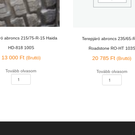
ró abroncs 215/75-R-15 Haida
Terepjáró abroncs 235/65-
HD-818 100S
Roadstone RO-HT 103
13 000
Ft
(Bruttó)
20 785
Ft
(Bruttó)
Tovább olvasom
Tovább olvasom
Terepjáró
abroncs
235/65-
R-
17
Roadstone
RO-
HT
103S
ég
mennyiség