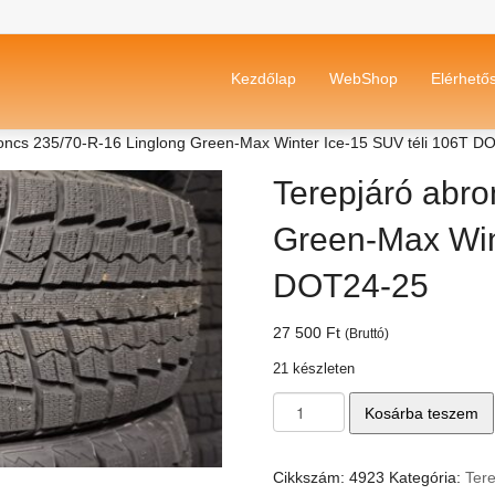
Kezdőlap
WebShop
Elérhető
roncs 235/70-R-16 Linglong Green-Max Winter Ice-15 SUV téli 106T D
Terepjáró abro
Green-Max Win
DOT24-25
27 500
Ft
(Bruttó)
21 készleten
Terepjáró
Kosárba teszem
abroncs
235/70-
R-
Cikkszám:
4923
Kategória:
Ter
16