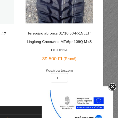
Terepjáró abroncs 31*10,50-R-15 „LT”
R-17
Linglong Crosswind MT/6pr 109Q M+S
S
DOT0124
39 500
Ft
(Bruttó)
Kosárba teszem
Terepjáró
abroncs
31*10,50-
R-
15
"LT"
Linglong
Crosswind
MT/6pr