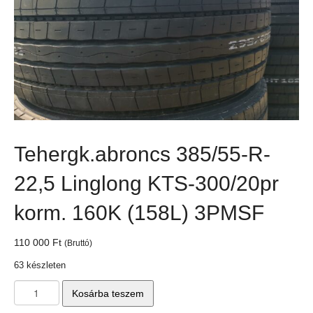
Tehergk.abroncs 385/55-R-
22,5 Linglong KTS-300/20pr
korm. 160K (158L) 3PMSF
110 000
Ft
(Bruttó)
63 készleten
Tehergk.abroncs
Kosárba teszem
385/55-