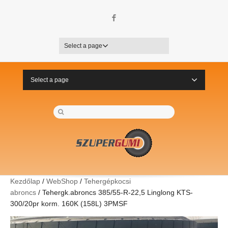
Facebook
Select a page
Select a page
Kezdőlap
/
WebShop
/
Tehergépkocsi
abroncs
/ Tehergk.abroncs 385/55-R-22,5 Linglong KTS-
300/20pr korm. 160K (158L) 3PMSF