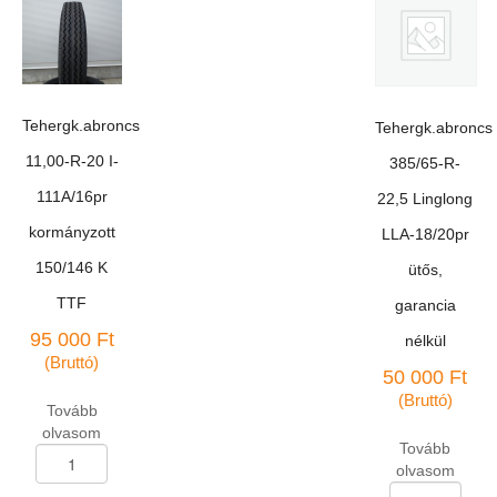
guard
28/20pr
WG-
165J
301/14pr
M+S
forgó
mennyiség
rakodó
TTF
Tehergk.abroncs
Tehergk.abroncs
mennyiség
11,00-R-20 I-
385/65-R-
111A/16pr
22,5 Linglong
kormányzott
LLA-18/20pr
150/146 K
ütős,
TTF
garancia
95 000
Ft
nélkül
(Bruttó)
50 000
Ft
(Bruttó)
Tovább
olvasom
Tovább
Tehergk.abroncs
olvasom
11,00-
Tehergk.abroncs