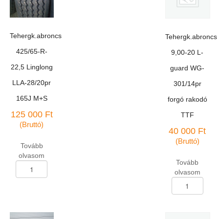
Tehergk.abroncs
Tehergk.abroncs
425/65-R-
9,00-20 L-
22,5 Linglong
guard WG-
LLA-28/20pr
301/14pr
165J M+S
forgó rakodó
125 000
Ft
TTF
(Bruttó)
40 000
Ft
(Bruttó)
Tovább
olvasom
Tovább
Tehergk.abroncs
olvasom
425/65-
Tehergk.abroncs
R-
9,00-
22,5
20
Linglong
L-
LLA-