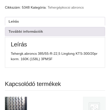
R-
22,5
Cikkszám:
5348
Kategória:
Tehergépkocsi abroncs
Linglong
KTS-
300/20pr
Leírás
korm.
160K
További információk
(158L)
3PMSF
Leírás
mennyiség
Tehergk.abroncs 385/55-R-22,5 Linglong KTS-300/20pr
korm. 160K (158L) 3PMSF
Kapcsolódó termékek