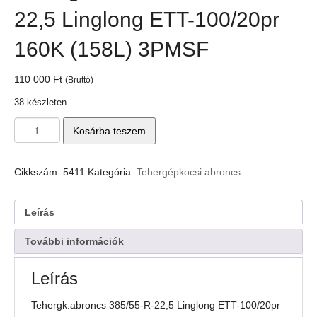
22,5 Linglong ETT-100/20pr
160K (158L) 3PMSF
110 000
Ft
(Bruttó)
38 készleten
Tehergk.abroncs
Kosárba teszem
385/55-
R-
22,5
Cikkszám:
5411
Kategória:
Tehergépkocsi abroncs
Linglong
ETT-
100/20pr
Leírás
160K
(158L)
További információk
3PMSF
mennyiség
Leírás
Tehergk.abroncs 385/55-R-22,5 Linglong ETT-100/20pr