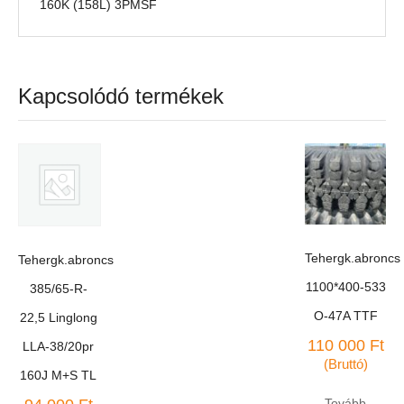
160K (158L) 3PMSF
Kapcsolódó termékek
Tehergk.abroncs
Tehergk.abroncs
1100*400-533
385/65-R-
O-47A TTF
22,5 Linglong
110 000
Ft
LLA-38/20pr
(Bruttó)
160J M+S TL
Tovább