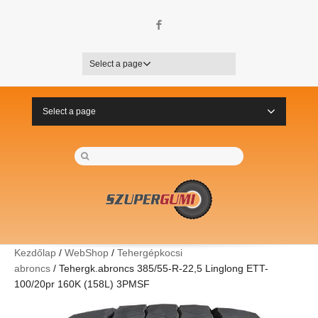
Facebook
Select a page
Select a page
Kezdőlap
/
WebShop
/
Tehergépkocsi
abroncs
/ Tehergk.abroncs 385/55-R-22,5 Linglong ETT-
100/20pr 160K (158L) 3PMSF