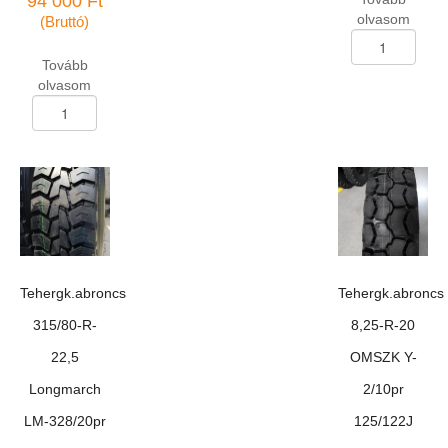
94 000
Ft
olvasom
(Bruttó)
Tehergk.abroncs
1100*400-
Tovább
533
olvasom
O-
Tehergk.abroncs
47A
385/65-
TTF
R-
mennyiség
22,5
Linglong
LLA-
38/20pr
160J
M+S
TL
Tehergk.abroncs
Tehergk.abroncs
mennyiség
315/80-R-
8,25-R-20
22,5
OMSZK Y-
Longmarch
2/10pr
LM-328/20pr
125/122J