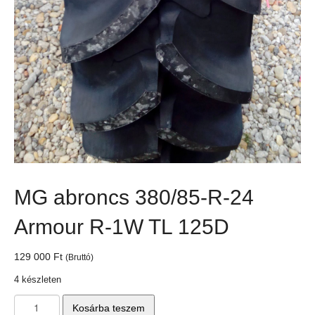
MG abroncs 380/85-R-24
Armour R-1W TL 125D
129 000
Ft
(Bruttó)
4 készleten
MG
Kosárba teszem