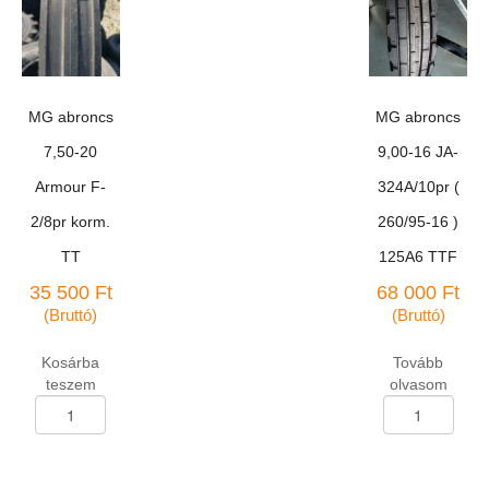
TT
DF-
mennyiség
101
Tyrex
Agro
167A8/164B
MG abroncs
MG abroncs
TL
mennyiség
7,50-20
9,00-16 JA-
Armour F-
324A/10pr (
2/8pr korm.
260/95-16 )
TT
125A6 TTF
35 500
Ft
68 000
Ft
(Bruttó)
(Bruttó)
Kosárba
Tovább
teszem
olvasom
MG
MG
abroncs
abroncs
7,50-
9,00-
20
16