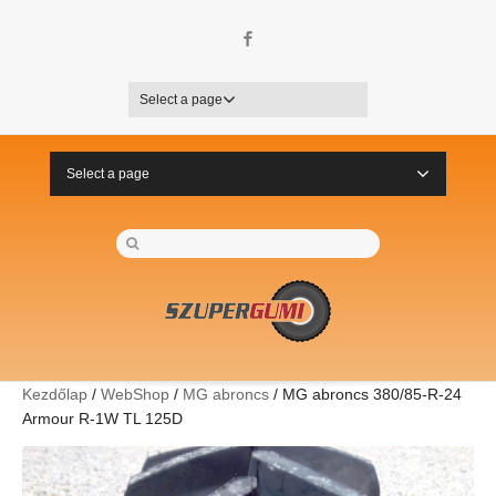
Facebook
Select a page
Select a page
Kezdőlap
/
WebShop
/
MG abroncs
/ MG abroncs 380/85-R-24
Armour R-1W TL 125D