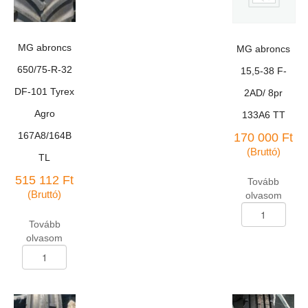
MG abroncs
MG abroncs
650/75-R-32
15,5-38 F-
DF-101 Tyrex
2AD/ 8pr
Agro
133A6 TT
167A8/164B
170 000
Ft
(Bruttó)
TL
515 112
Ft
Tovább
(Bruttó)
olvasom
MG
abroncs
Tovább
15,5-
olvasom
38
MG
F-
abroncs
2AD/
650/75-
8pr
R-
133A6
32