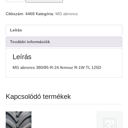
abroncs
380/85-
R-
Cikkszám:
4468
Kategória:
MG abroncs
24
Armour
R-
Leírás
1W
TL
További információk
125D
mennyiség
Leírás
MG abroncs 380/85-R-24 Armour R-1W TL 125D
Kapcsolódó termékek