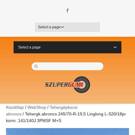
Facebook
Select a page
Select a page
Kezdőlap
/
WebShop
/
Tehergépkocsi
abroncs
/ Tehergk.abroncs 245/70-R-19,5 Linglong L-S20/18pr
korm. 141/140J 3PMSF M+S