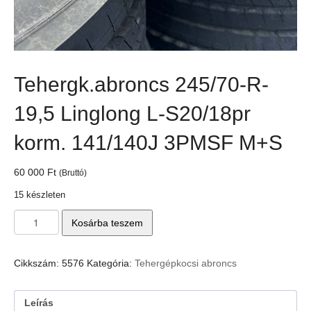
Tehergk.abroncs 245/70-R-
19,5 Linglong L-S20/18pr
korm. 141/140J 3PMSF M+S
60 000
Ft
(Bruttó)
15 készleten
Tehergk.abroncs
Kosárba teszem
245/70-
R-
19,5
Cikkszám:
5576
Kategória:
Tehergépkocsi abroncs
Linglong
L-
S20/18pr
Leírás