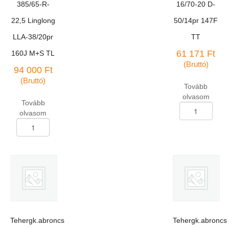
385/65-R-
16/70-20 D-
22,5 Linglong
50/14pr 147F
LLA-38/20pr
TT
61 171
Ft
160J M+S TL
(Bruttó)
94 000
Ft
(Bruttó)
Tovább
olvasom
Tovább
Tehergk.abroncs
olvasom
16/70-
Tehergk.abroncs
20
385/65-
D-
R-
50/14pr
22,5
147F
Linglong
TT
LLA-
mennyiség
38/20pr
160J
M+S
TL
Tehergk.abroncs
Tehergk.abroncs
mennyiség