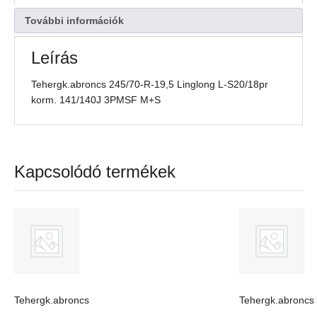
korm.
141/140J
További információk
3PMSF
M+S
Leírás
mennyiség
Tehergk.abroncs 245/70-R-19,5 Linglong L-S20/18pr
korm. 141/140J 3PMSF M+S
Kapcsolódó termékek
Tehergk.abroncs
Tehergk.abroncs