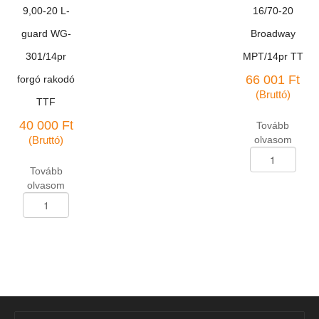
9,00-20 L-
16/70-20
guard WG-
Broadway
301/14pr
MPT/14pr TT
66 001
Ft
forgó rakodó
(Bruttó)
TTF
40 000
Ft
Tovább
(Bruttó)
olvasom
Tehergk.abroncs
16/70-
Tovább
20
olvasom
Broadway
Tehergk.abroncs
MPT/14pr
9,00-
TT
20
mennyiség
L-
guard
WG-
301/14pr
forgó
rakodó