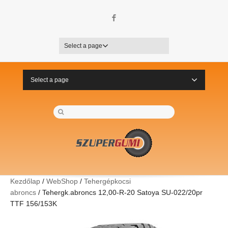
Facebook
Select a page
Select a page
Kezdőlap
/
WebShop
/
Tehergépkocsi
abroncs
/ Tehergk.abroncs 12,00-R-20 Satoya SU-022/20pr
TTF 156/153K