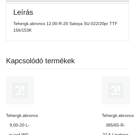
mennyiség
Leírás
Tehergk.abroncs 12,00-R-20 Satoya SU-022/20pr TTF
156/153K
Kapcsolódó termékek
Tehergk.abroncs
Tehergk.abroncs
9,00-20 L-
385/65-R-
guard WG-
22,5 Linglong