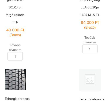
301/14pr
LLA-38/20pr
forgó rakodó
160J M+S TL
94 000
Ft
TTF
(Bruttó)
40 000
Ft
(Bruttó)
Tovább
olvasom
Tovább
Tehergk.abroncs
olvasom
385/65-
Tehergk.abroncs
R-
9,00-
22,5
20
Linglong
L-
LLA-
guard
38/20pr
WG-
160J
301/14pr
M+S
forgó
TL
rakodó
mennyiség
TTF
Tehergk.abroncs
Tehergk.abroncs
mennyiség