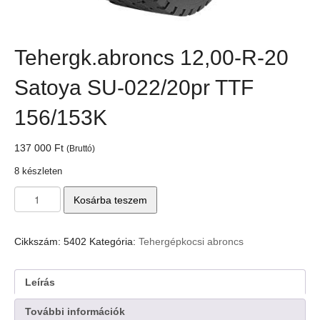
Tehergk.abroncs 12,00-R-20
Satoya SU-022/20pr TTF
156/153K
137 000
Ft
(Bruttó)
8 készleten
Tehergk.abroncs
Kosárba teszem
12,00-
R-
20
Cikkszám:
5402
Kategória:
Tehergépkocsi abroncs
Satoya
SU-
022/20pr
Leírás
TTF
156/153K
További információk