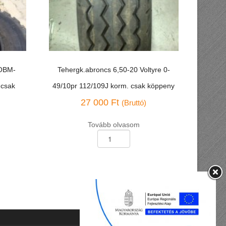
 OBM-
Tehergk.abroncs 6,50-20 Voltyre 0-
 csak
49/10pr 112/109J korm. csak köppeny
27 000
Ft
(Bruttó)
Tovább olvasom
Tehergk.abroncs
6,50-
20
Voltyre
0-
49/10pr
112/109J
korm.
csak
köppeny