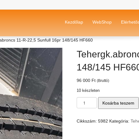
Kezdőlap
WebShop
Elérhető
abroncs 11-R-22,5 Sunfull 16pr 148/145 HF660
Tehergk.abronc
148/145 HF66
96 000
Ft
(Bruttó)
10 készleten
Tehergk.abroncs
Kosárba teszem
11-
R-
22,5
Cikkszám:
5982
Kategória:
Teh
Sunfull
16pr
148/145