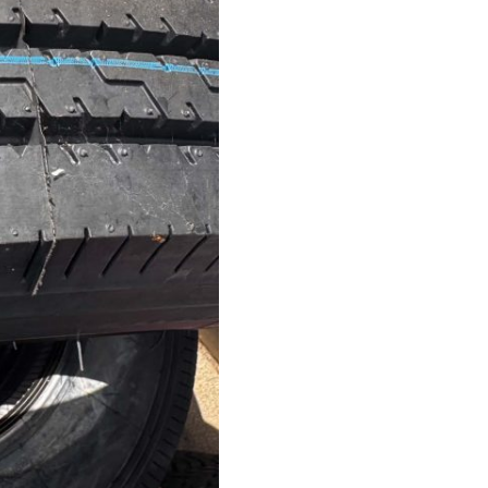
HF660
mennyiség