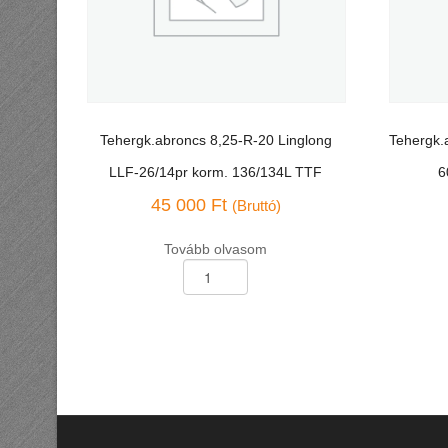
Tehergk.abroncs 8,25-R-20 Linglong
Tehergk.
LLF-26/14pr korm. 136/134L TTF
6
45 000
Ft
(Bruttó)
Tovább olvasom
Tehergk.abroncs
Tehergk.
8,25-
205/75-
R-
R-
20
17,5
Linglong
Toyo
LLF-
M-
26/14pr
608
korm.
húzó
136/134L
124/122