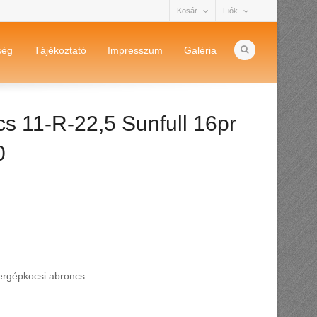
Kosár
Fiók
ség
Tájékoztató
Impresszum
Galéria
s 11-R-22,5 Sunfull 16pr
0
ergépkocsi abroncs