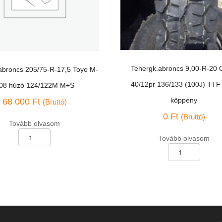
Tehergk.abroncs 9,00-R-20
abroncs 205/75-R-17,5 Toyo M-
40/12pr 136/133 (100J) TTF
08 húzó 124/122M M+S
köppeny
68 000
Ft
(Bruttó)
0
Ft
(Bruttó)
Tovább olvasom
abroncs
Tovább olvasom
Tehergk.abroncs
9,00-
R-
20
OBM-
40/12pr
136/133
M
(100J)