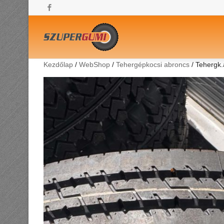
Facebook
Kezdőlap
/
WebShop
/
Tehergépkocsi abroncs
/ Tehergk.