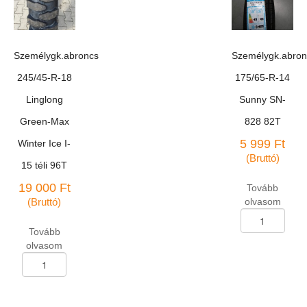
966
mennyiség
téli
84T
M+S
Személygk.abroncs
Személygk.abron
mennyiség
245/45-R-18
175/65-R-14
Linglong
Sunny SN-
Green-Max
828 82T
5 999
Ft
Winter Ice I-
(Bruttó)
15 téli 96T
19 000
Ft
Tovább
(Bruttó)
olvasom
Személygk.abron
175/65-
Tovább
R-
olvasom
14
Személygk.abroncs
Sunny
245/45-
SN-
R-
828
18