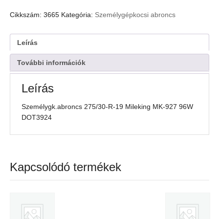
R-
19
Cikkszám:
3665
Kategória:
Személygépkocsi abroncs
Mileking
MK-
927
Leírás
96W
DOT3924
További információk
mennyiség
Leírás
Személygk.abroncs 275/30-R-19 Mileking MK-927 96W
DOT3924
Kapcsolódó termékek