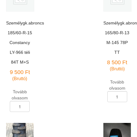
Személygk.abroncs
Személygk.abron
185/60-R-15
165/80-R-13
Constancy
M-145 78P
LY-966 téli
TT
8 500
Ft
84T M+S
(Bruttó)
9 500
Ft
(Bruttó)
Tovább
olvasom
Tovább
Személygk.abron
olvasom
165/80-
Személygk.abroncs
R-
185/60-
13
R-
M-
15
145
Constancy
78P
LY-
TT