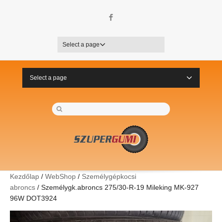
Facebook
Select a page
Select a page
Kezdőlap
/
WebShop
/
Személygépkocsi
abroncs
/ Személygk.abroncs 275/30-R-19 Mileking MK-927
96W DOT3924