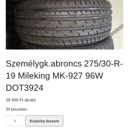
Személygk.abroncs 275/30-R-
19 Mileking MK-927 96W
DOT3924
28 500
Ft
(Bruttó)
34 készleten
Személygk.abroncs
Kosárba teszem
275/30-