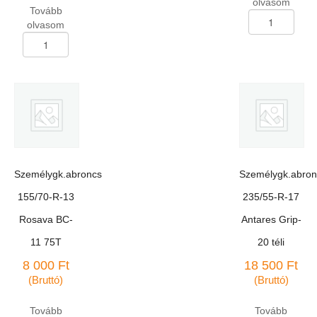
olvasom
Tovább
Személygk.abron
olvasom
155/70-
Személygk.abroncs
R-
165/65-
13
R-
Kléber
14
Viaxer
Kormoran
75T
Impulser
mennyiség
B
79T
mennyiség
Személygk.abroncs
Személygk.abron
155/70-R-13
235/55-R-17
Rosava BC-
Antares Grip-
11 75T
20 téli
8 000
Ft
18 500
Ft
(Bruttó)
(Bruttó)
Tovább
Tovább