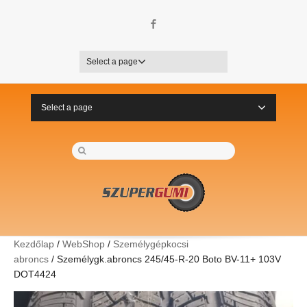
Facebook
Select a page
Select a page
Kezdőlap
/
WebShop
/
Személygépkocsi
abroncs
/ Személygk.abroncs 245/45-R-20 Boto BV-11+ 103V
DOT4424