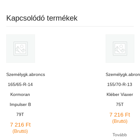
Kapcsolódó termékek
Személygk.abroncs
Személygk.abron
165/65-R-14
155/70-R-13
Kormoran
Kléber Viaxer
Impulser B
75T
7 216
Ft
79T
(Bruttó)
7 216
Ft
(Bruttó)
Tovább