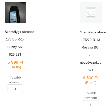
Személygk.abroncs
Személygk.abron
175/65-R-14
175/70-R-13
Sunny SN-
Rosava BC-
828 82T
20
5 999
Ft
négyévszakos
(Bruttó)
82T
Tovább
6 500
Ft
olvasom
(Bruttó)
Személygk.abroncs
175/65-
Tovább
R-
olvasom
14
Személygk.abron
Sunny