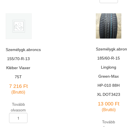
175/70-
SN-
R-
828
13
82T
Rosava
mennyiség
BC-
20
négyévszakos
82T
mennyiség
Személygk.abron
Személygk.abroncs
185/60-R-15
155/70-R-13
Linglong
Kléber Viaxer
Green-Max
75T
HP-010 88H
7 216
Ft
(Bruttó)
XL DOT3423
13 000
Ft
Tovább
(Bruttó)
olvasom
Személygk.abroncs
155/70-
Tovább
R-