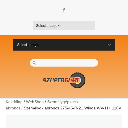
Facebook
Select a page
Select a page
Kezdőlap
/
WebShop
/
Személygépkocsi
abroncs
/ Személygk.abroncs 275/45-R-21 Winda WV-11+ 110V