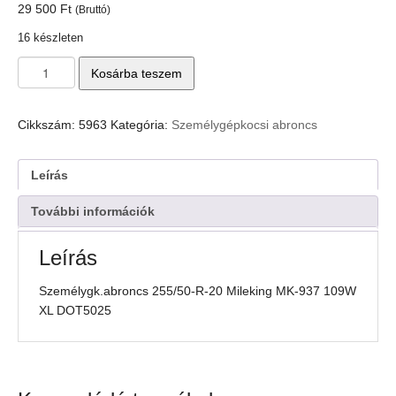
29 500
Ft
(Bruttó)
16 készleten
Személygk.abroncs
Kosárba teszem
255/50-
R-
20
Cikkszám:
5963
Kategória:
Személygépkocsi abroncs
Mileking
MK-
937
Leírás
109W
XL
További információk
DOT5025
mennyiség
Leírás
Személygk.abroncs 255/50-R-20 Mileking MK-937 109W
XL DOT5025