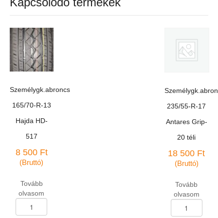
Kapcsolódó termékek
Személygk.abroncs
Személygk.abron
165/70-R-13
235/55-R-17
Hajda HD-
Antares Grip-
517
20 téli
8 500
Ft
18 500
Ft
(Bruttó)
(Bruttó)
Tovább
Tovább
olvasom
olvasom
Személygk.abroncs
Személygk.abron
165/70-
235/55-