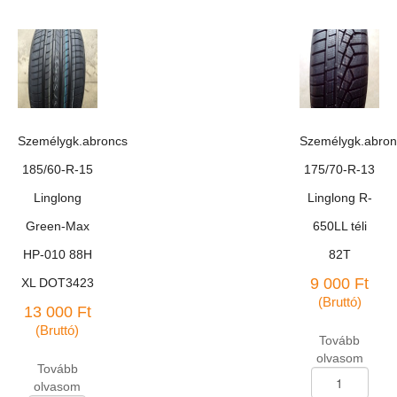
R-
R-
13
17
Hajda
Antares
HD-
Grip-
517
20
mennyiség
téli
mennyiség
Személygk.abroncs
Személygk.abron
185/60-R-15
175/70-R-13
Linglong
Linglong R-
Green-Max
650LL téli
HP-010 88H
82T
9 000
Ft
XL DOT3423
(Bruttó)
13 000
Ft
(Bruttó)
Tovább
olvasom
Tovább
Személygk.abron
olvasom
175/70-