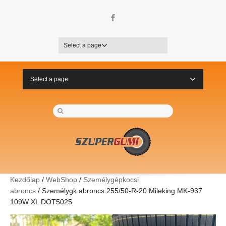
Facebook
Select a page
Select a page
Kezdőlap
/
WebShop
/
Személygépkocsi
abroncs
/ Személygk.abroncs 255/50-R-20 Mileking MK-937
109W XL DOT5025