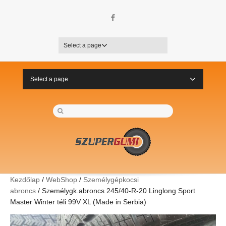
Facebook
Select a page
Select a page
Kezdőlap
/
WebShop
/
Személygépkocsi
abroncs
/ Személygk.abroncs 245/40-R-20 Linglong Sport
Master Winter téli 99V XL (Made in Serbia)