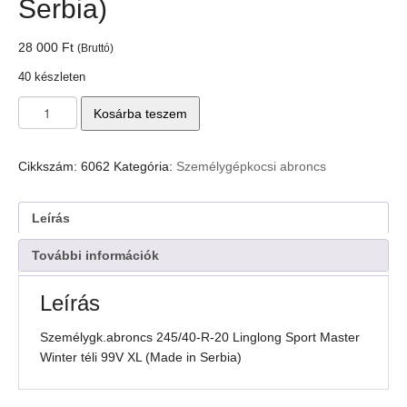
Serbia)
28 000
Ft
(Bruttó)
40 készleten
Személygk.abroncs
Kosárba teszem
245/40-
R-
20
Cikkszám:
6062
Kategória:
Személygépkocsi abroncs
Linglong
Sport
Master
Leírás
Winter
téli
További információk
99V
XL
Leírás
(Made
in
Személygk.abroncs 245/40-R-20 Linglong Sport Master
Serbia)
Winter téli 99V XL (Made in Serbia)
mennyiség