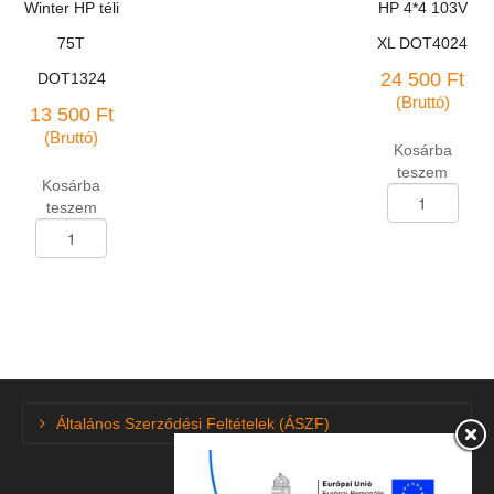
Winter HP téli
HP 4*4 103V
75T
XL DOT4024
24 500
Ft
DOT1324
(Bruttó)
13 500
Ft
(Bruttó)
Kosárba
teszem
Kosárba
Személygk.abron
teszem
235/55-
Személygk.abroncs
R-
155/65-
17
R-
Linglong
14
Green-
Linglong
Max
Green-
HP
Max
4*4
Winter
103V
HP
XL
Általános Szerződési Feltételek (ÁSZF)
téli
DOT4024
75T
mennyiség
DOT1324
mennyiség