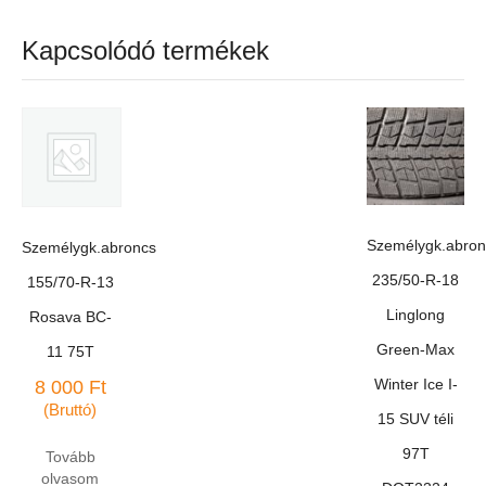
Kapcsolódó termékek
Személygk.abron
Személygk.abroncs
235/50-R-18
155/70-R-13
Linglong
Rosava BC-
Green-Max
11 75T
Winter Ice I-
8 000
Ft
(Bruttó)
15 SUV téli
97T
Tovább
olvasom