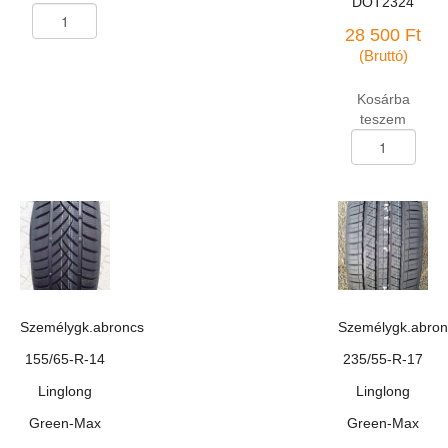
DOT2324
Személygk.abroncs
155/70-
28 500
Ft
R-
(Bruttó)
13
Rosava
Kosárba
BC-
teszem
11
Személygk.abron
75T
235/50-
mennyiség
R-
18
Linglong
Green-
Max
Winter
Ice
I-
Személygk.abroncs
Személygk.abron
15
SUV
155/65-R-14
235/55-R-17
téli
Linglong
Linglong
97T
DOT2324
Green-Max
Green-Max
mennyiség