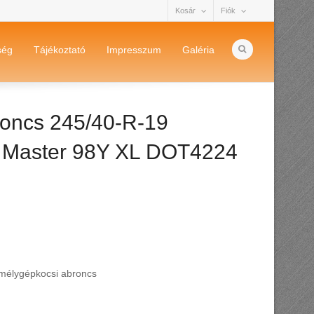
Kosár
Fiók
ség
Tájékoztató
Impresszum
Galéria
oncs 245/40-R-19
t Master 98Y XL DOT4224
mélygépkocsi abroncs