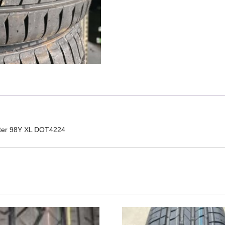
98Y
XL
DOT4224
mennyiség
ster 98Y XL DOT4224