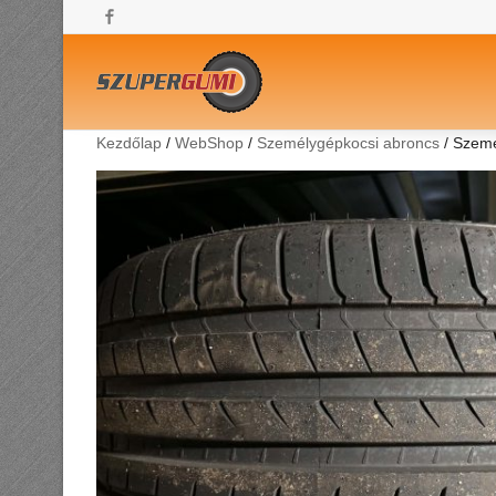
Facebook
Kezdőlap
/
WebShop
/
Személygépkocsi abroncs
/ Szemé