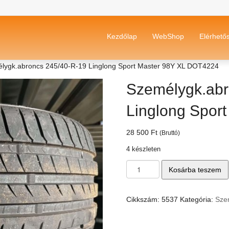
Kezdőlap
WebShop
Elérhető
lygk.abroncs 245/40-R-19 Linglong Sport Master 98Y XL DOT4224
Személygk.abr
Linglong Spor
28 500
Ft
(Bruttó)
4 készleten
Személygk.abroncs
Kosárba teszem
245/40-
R-
19
Cikkszám:
5537
Kategória:
Sze
Linglong
Sport
Master