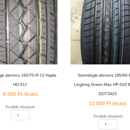
gk.abroncs 165/70-R-13 Hajda
Személygk.abroncs 185/60-
HD-517
Linglong Green-Max HP-010 
8 500
Ft
DOT3423
(Bruttó)
13 000
Ft
(Bruttó)
Tovább olvasom
k.abroncs
Tovább olvasom
Személygk.abroncs
185/60-