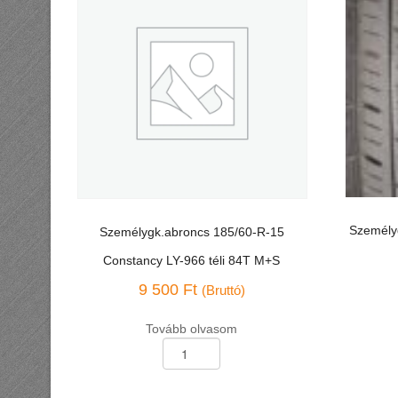
Személy
Személygk.abroncs 185/60-R-15
Constancy LY-966 téli 84T M+S
9 500
Ft
(Bruttó)
Tovább olvasom
Személyg
Személygk.abroncs
165/70-
185/60-
R-
R-
13