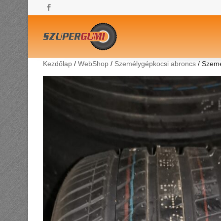
Facebook
Kezdőlap
/
WebShop
/
Személygépkocsi abroncs
/ Szem