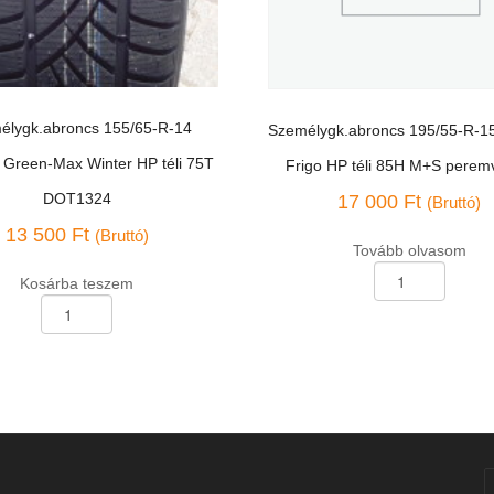
élygk.abroncs 155/65-R-14
Személygk.abroncs 195/55-R-1
 Green-Max Winter HP téli 75T
Frigo HP téli 85H M+S pere
DOT1324
17 000
Ft
(Bruttó)
13 500
Ft
(Bruttó)
Tovább olvasom
Személygk.abroncs
Kosárba teszem
195/55-
k.abroncs
R-
15
Debica
Frigo
HP
téli
85H
M+S
peremvédős