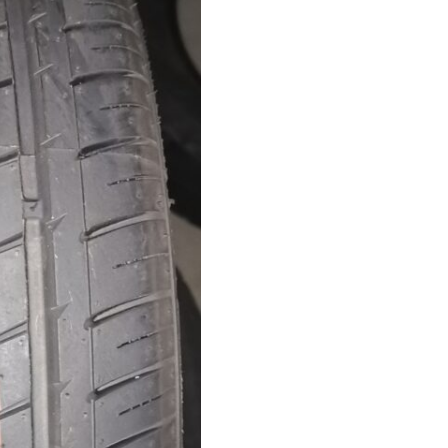
Ecoplus
UHP
103W
perem
védős
XL
DOT0917
mennyiség