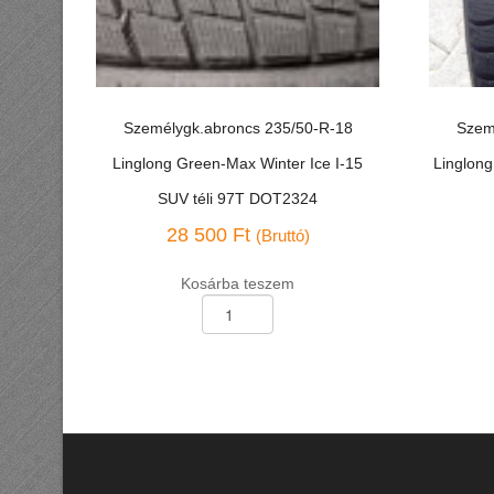
Személygk.abroncs 235/50-R-18
Szem
Linglong Green-Max Winter Ice I-15
Linglong
SUV téli 97T DOT2324
28 500
Ft
(Bruttó)
Kosárba teszem
Személygk.abroncs
Személyg
235/50-
155/65-
R-
R-
18
14
Linglong
Linglong
Green-
Green-
Max
Max
Winter
Winter
Ice
HP