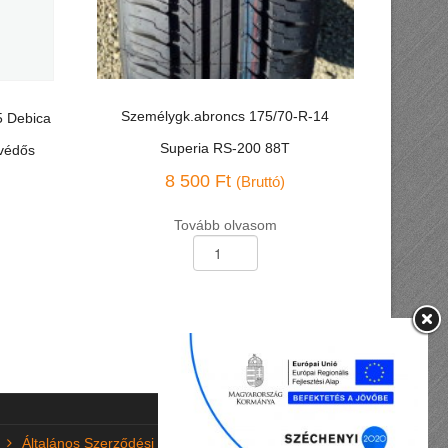
Személygk.abroncs 175/70-R-14
5 Debica
Superia RS-200 88T
mvédős
8 500
Ft
(Bruttó)
Tovább olvasom
Személygk.abroncs
175/70-
R-
14
Superia
RS-
200
88T
mennyiség
Általános Szerződési Feltételek (ÁSZF)