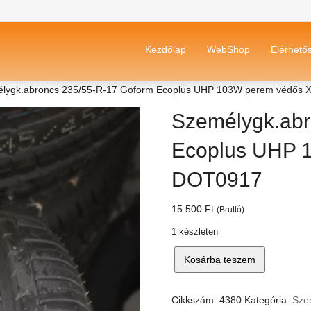
Kezdőlap
WebShop
Elérhető
élygk.abroncs 235/55-R-17 Goform Ecoplus UHP 103W perem védős
Személygk.abr
Ecoplus UHP 
DOT0917
15 500
Ft
(Bruttó)
1 készleten
Személygk.abroncs
Kosárba teszem
235/55-
R-
17
Cikkszám:
4380
Kategória:
Sze
Goform