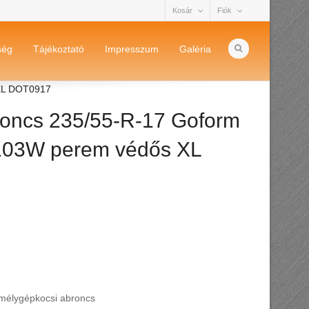
Kosár
Fiók
ség
Tájékoztató
Impresszum
Galéria
 XL DOT0917
oncs 235/55-R-17 Goform
103W perem védős XL
mélygépkocsi abroncs