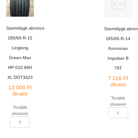
Grip-
200
20
88T
téli
mennyiség
mennyiség
Személygk.abroncs
Személygk.abron
185/60-R-15
165/65-R-14
Linglong
Kormoran
Green-Max
Impulser B
HP-010 88H
79T
XL DOT3423
7 216
Ft
(Bruttó)
13 000
Ft
(Bruttó)
Tovább
olvasom
Tovább
Személygk.abron
olvasom
165/65-
Személygk.abroncs
R-
185/60-
14
R-
Kormoran
15