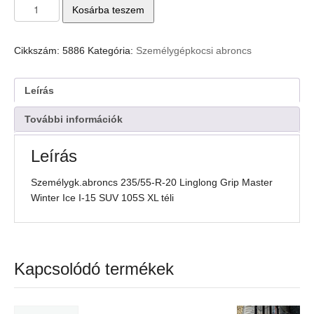
Személygk.abroncs
Kosárba teszem
235/55-
R-
20
Cikkszám:
5886
Kategória:
Személygépkocsi abroncs
Linglong
Grip
Master
Leírás
Winter
Ice
További információk
I-
15
Leírás
SUV
105S
Személygk.abroncs 235/55-R-20 Linglong Grip Master
XL
Winter Ice I-15 SUV 105S XL téli
téli
mennyiség
Kapcsolódó termékek