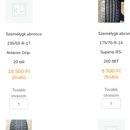
Személygk.abron
Személygk.abroncs
175/70-R-14
235/55-R-17
Superia RS-
Antares Grip-
200 88T
20 téli
8 500
Ft
18 500
Ft
(Bruttó)
(Bruttó)
Tovább
Tovább
olvasom
olvasom
Személygk.abron
Személygk.abroncs
175/70-
235/55-
R-
R-
14
17
Superia
Antares
RS-