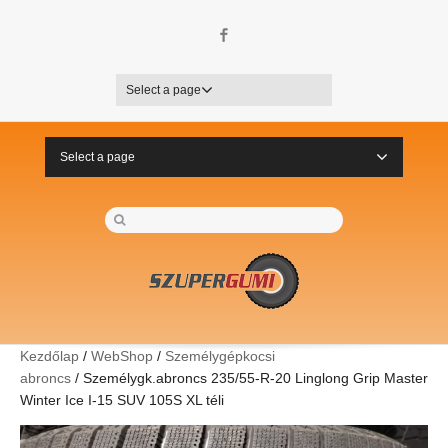
Facebook
Select a page
Select a page
Kezdőlap
/
WebShop
/
Személygépkocsi
abroncs
/ Személygk.abroncs 235/55-R-20 Linglong Grip Master
Winter Ice I-15 SUV 105S XL téli