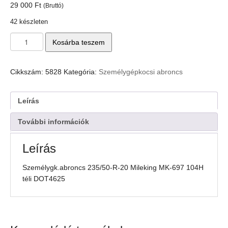
29 000
Ft
(Bruttó)
42 készleten
Személygk.abroncs
Kosárba teszem
235/50-
R-
20
Cikkszám:
5828
Kategória:
Személygépkocsi abroncs
Mileking
MK-
697
Leírás
104H
téli
További információk
DOT4625
mennyiség
Leírás
Személygk.abroncs 235/50-R-20 Mileking MK-697 104H
téli DOT4625