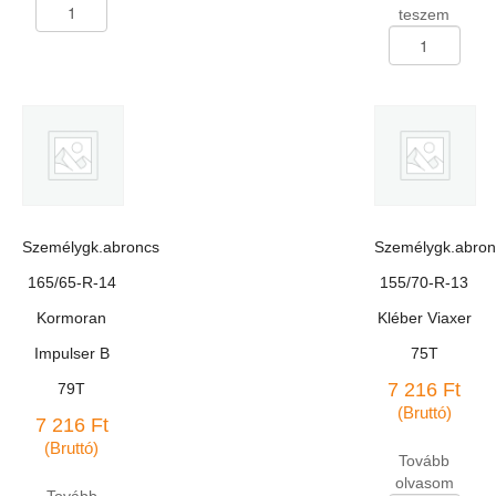
Személygk.abroncs
teszem
175/70-
Személygk.abron
R-
235/55-
13
R-
Rosava
17
BC-
Linglong
42
Green-
82H
Max
DOT
HP
3503
4*4
mennyiség
103V
Személygk.abroncs
Személygk.abron
XL
DOT4024
165/65-R-14
155/70-R-13
mennyiség
Kormoran
Kléber Viaxer
Impulser B
75T
7 216
Ft
79T
(Bruttó)
7 216
Ft
(Bruttó)
Tovább
olvasom