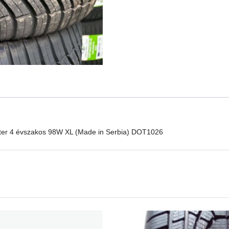
Sport
Master
4
évszakos
98W
XL
(Made
in
Serbia)
DOT1026
mennyiség
ter 4 évszakos 98W XL (Made in Serbia) DOT1026