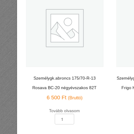
Személygk.abroncs 175/70-R-13
Személyg
Rosava BC-20 négyévszakos 82T
Frigo 
6 500
Ft
(Bruttó)
Tovább olvasom
Személygk.abroncs
Személyg
175/70-
195/55-
R-
R-