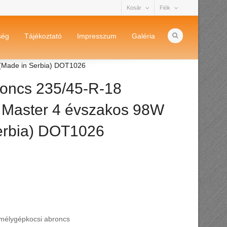
Kosár
Fiók
ség
Tájékoztató
Impresszum
Galéria
 (Made in Serbia) DOT1026
oncs 235/45-R-18
t Master 4 évszakos 98W
erbia) DOT1026
mélygépkocsi abroncs