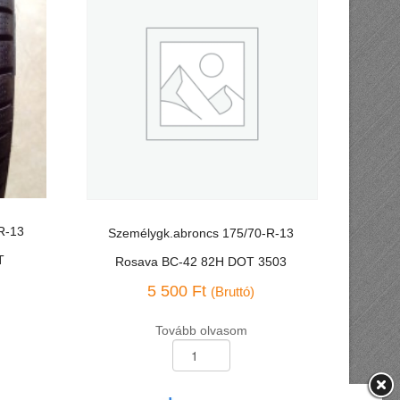
R-13
Személygk.abroncs 175/70-R-13
T
Rosava BC-42 82H DOT 3503
5 500
Ft
(Bruttó)
Tovább olvasom
Személygk.abroncs
175/70-
R-