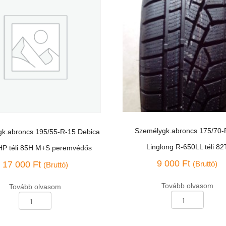
Személygk.abroncs 175/70-
k.abroncs 195/55-R-15 Debica
Linglong R-650LL téli 82
HP téli 85H M+S peremvédős
9 000
Ft
17 000
Ft
(Bruttó)
(Bruttó)
Tovább olvasom
Tovább olvasom
Személygk.abroncs
k.abroncs
175/70-
R-
13