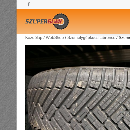
Facebook
Kezdőlap
/
WebShop
/
Személygépkocsi abroncs
/ Szemé