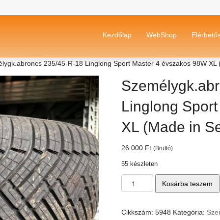
Kezdőlap
WebShop
Elérhető
lygk.abroncs 235/45-R-18 Linglong Sport Master 4 évszakos 98W XL
Személygk.abr
Linglong Spor
XL (Made in S
26 000
Ft
(Bruttó)
55 készleten
Személygk.abroncs
Kosárba teszem
235/45-
R-
18
Cikkszám:
5948
Kategória:
Sze
Linglong