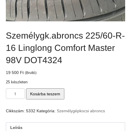
Személygk.abroncs 225/60-R-
16 Linglong Comfort Master
98V DOT4324
19 500
Ft
(Bruttó)
25 készleten
Személygk.abroncs
Kosárba teszem
225/60-
R-
16
Cikkszám:
5332
Kategória:
Személygépkocsi abroncs
Linglong
Comfort
Master
Leírás