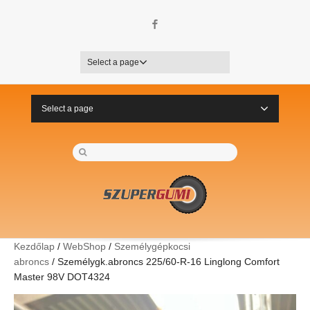
Facebook
Select a page
Select a page
Kezdőlap
/
WebShop
/
Személygépkocsi
abroncs
/ Személygk.abroncs 225/60-R-16 Linglong Comfort
Master 98V DOT4324