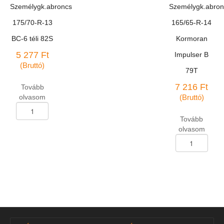
103V
Személygk.abroncs
Személygk.abron
XL
DOT4024
175/70-R-13
165/65-R-14
mennyiség
BC-6 téli 82S
Kormoran
5 277
Ft
Impulser B
(Bruttó)
79T
7 216
Ft
Tovább
olvasom
(Bruttó)
Személygk.abroncs
175/70-
Tovább
R-
olvasom
13
Személygk.abron
BC-
165/65-
6
R-
téli
14
82S
Kormoran
mennyiség
Impulser
B
79T
mennyiség