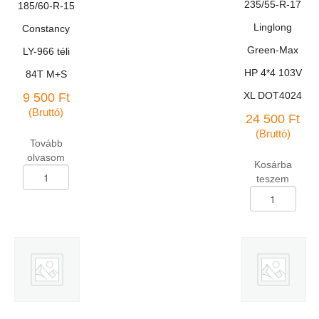
235/55-R-17
185/60-R-15
Linglong
Constancy
Green-Max
LY-966 téli
HP 4*4 103V
84T M+S
XL DOT4024
9 500
Ft
(Bruttó)
24 500
Ft
(Bruttó)
Tovább
olvasom
Kosárba
Személygk.abroncs
teszem
185/60-
Személygk.abron
R-
235/55-
15
R-
Constancy
17
LY-
Linglong
966
Green-
téli
Max
84T
HP
M+S
4*4
mennyiség