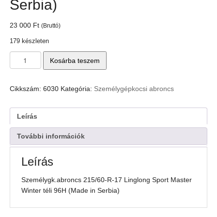
Serbia)
23 000
Ft
(Bruttó)
179 készleten
Személygk.abroncs
Kosárba teszem
215/60-
R-
17
Cikkszám:
6030
Kategória:
Személygépkocsi abroncs
Linglong
Sport
Master
Leírás
Winter
téli
További információk
96H
(Made
Leírás
in
Serbia)
Személygk.abroncs 215/60-R-17 Linglong Sport Master
mennyiség
Winter téli 96H (Made in Serbia)