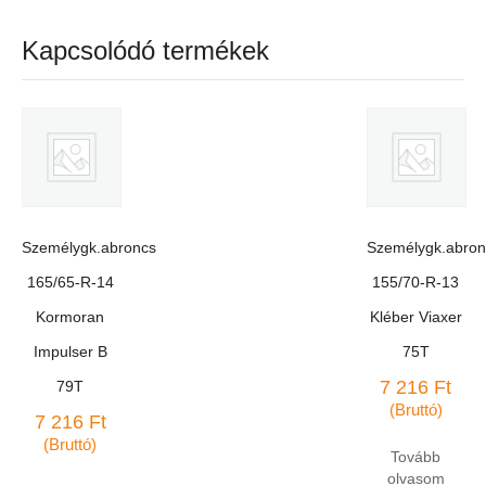
Kapcsolódó termékek
Személygk.abroncs
Személygk.abron
165/65-R-14
155/70-R-13
Kormoran
Kléber Viaxer
Impulser B
75T
7 216
Ft
79T
(Bruttó)
7 216
Ft
(Bruttó)
Tovább
olvasom