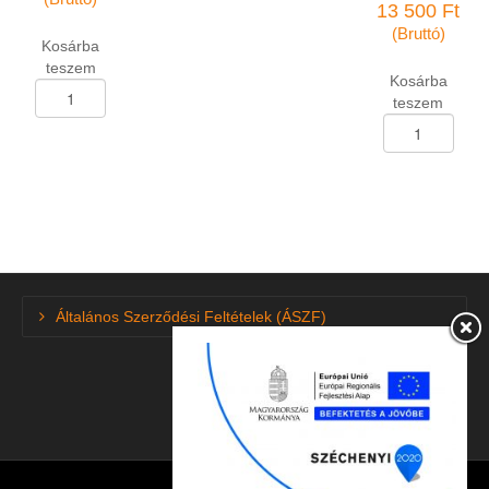
13 500
Ft
(Bruttó)
Kosárba
teszem
Kosárba
Személygk.abroncs
teszem
235/55-
Személygk.abron
R-
155/65-
17
R-
Linglong
14
Green-
Linglong
Max
Green-
HP
Max
4*4
Winter
103V
HP
XL
Általános Szerződési Feltételek (ÁSZF)
téli
DOT4024
75T
mennyiség
DOT1324
mennyiség