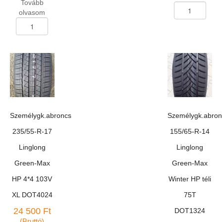
Tovább
Személygk.abron
olvasom
155/70-
Személygk.abroncs
R-
165/65-
13
R-
Kléber
14
Viaxer
Kormoran
75T
Impulser
mennyiség
B
79T
mennyiség
Személygk.abroncs
Személygk.abron
235/55-R-17
155/65-R-14
Linglong
Linglong
Green-Max
Green-Max
HP 4*4 103V
Winter HP téli
XL DOT4024
75T
24 500
Ft
DOT1324
(Bruttó)