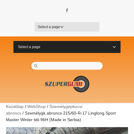
Facebook
Select a page
Select a page
Kezdőlap
/
WebShop
/
Személygépkocsi
abroncs
/ Személygk.abroncs 215/60-R-17 Linglong Sport
Master Winter téli 96H (Made in Serbia)