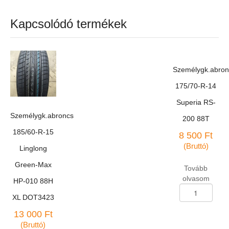
Kapcsolódó termékek
Személygk.abron
175/70-R-14
Superia RS-
Személygk.abroncs
200 88T
185/60-R-15
8 500
Ft
(Bruttó)
Linglong
Green-Max
Tovább
olvasom
HP-010 88H
Személygk.abron
XL DOT3423
175/70-
R-
13 000
Ft
14
(Bruttó)