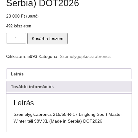
Serbia) DOT2026
23 000
Ft
(Bruttó)
492 készleten
Személygk.abroncs
Kosárba teszem
215/55-
R-
17
Cikkszám:
5993
Kategória:
Személygépkocsi abroncs
Linglong
Sport
Master
Leírás
Winter
téli
További információk
98V
XL
Leírás
(Made
in
Személygk.abroncs 215/55-R-17 Linglong Sport Master
Serbia)
Winter téli 98V XL (Made in Serbia) DOT2026
DOT2026
mennyiség