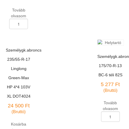
Superia
RS-
Tovább
200
olvasom
88T
Személygk.abroncs
mennyiség
185/60-
R-
15
Linglong
Személygk.abroncs
Green-
Max
Személygk.abron
235/55-R-17
HP-
175/70-R-13
010
Linglong
88H
BC-6 téli 82S
Green-Max
XL
5 277
Ft
DOT3423
HP 4*4 103V
(Bruttó)
mennyiség
XL DOT4024
Tovább
24 500
Ft
olvasom
(Bruttó)
Személygk.abron
175/70-
Kosárba
R-