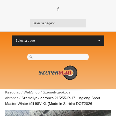
Facebook
Select a page
Select a page
Kezdőlap
/
WebShop
/
Személygépkocsi
abroncs
/ Személygk.abroncs 215/55-R-17 Linglong Sport
Master Winter téli 98V XL (Made in Serbia) DOT2026