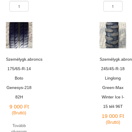
Személygk.abroncs
Személygk.abron
165/80-
235/55-
R-
R-
13
17
M-
Antares
145
Grip-
78P
20
TT
téli
mennyiség
mennyiség
Személygk.abroncs
Személygk.abron
175/65-R-14
245/45-R-18
Boto
Linglong
Genesys-218
Green-Max
82H
Winter Ice I-
9 000
Ft
15 téli 96T
(Bruttó)
19 000
Ft
(Bruttó)
Tovább
olvasom