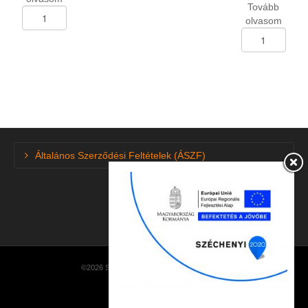
Tovább
Személygk.abroncs
olvasom
175/65-
Személygk.abron
R-
245/45-
14
R-
Boto
18
Genesys-
Linglong
218
Green-
82H
Max
mennyiség
Winter
Ice
Általános Szerződési Feltételek (ÁSZF)
I-
15
téli
96T
mennyiség
©2026 SzuperGumi · made by
NetEasySoft