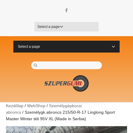
Facebook
Select a page
Select a page
Kezdőlap
/
WebShop
/
Személygépkocsi
abroncs
/ Személygk.abroncs 215/50-R-17 Linglong Sport
Master Winter téli 95V XL (Made in Serbia)