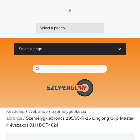
Facebook
Select a page
Select a page
Kezdőlap
/
WebShop
/
Személygépkocsi
abroncs
/ Személygk.abroncs 195/65-R-15 Linglong Grip Master
4 évszakos 91H DOT4624