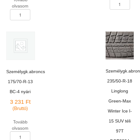
Személygk.abron
olvasom
165/70-
Személygk.abroncs
R-
175/70-
13
R-
Hajda
13
HD-
Rosava
517
BC-
mennyiség
42
82H
DOT
3503
Személygk.abron
Személygk.abroncs
mennyiség
235/50-R-18
175/70-R-13
Linglong
BC-4 nyári
Green-Max
3 231
Ft
(Bruttó)
Winter Ice I-
15 SUV téli
Tovább
olvasom
97T
Személygk.abroncs