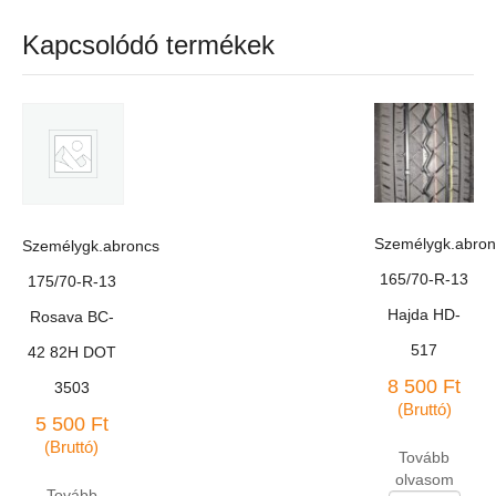
Kapcsolódó termékek
Személygk.abron
Személygk.abroncs
165/70-R-13
175/70-R-13
Hajda HD-
Rosava BC-
517
42 82H DOT
8 500
Ft
3503
(Bruttó)
5 500
Ft
(Bruttó)
Tovább
olvasom
Tovább