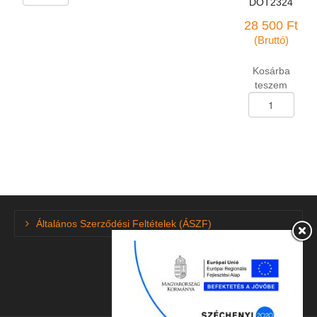
175/70-
DOT2324
R-
28 500
Ft
13
(Bruttó)
BC-
4
Kosárba
nyári
teszem
mennyiség
Személygk.abron
235/50-
R-
18
Linglong
Green-
Max
Winter
Ice
Általános Szerződési Feltételek (ÁSZF)
I-
15
SUV
téli
97T
DOT2324
mennyiség