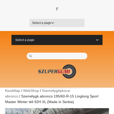
Facebook
Select a page
Select a page
Kezdőlap
/
WebShop
/
Személygépkocsi
abroncs
/ Személygk.abroncs 195/60-R-15 Linglong Sport
Master Winter téli 92H XL (Made in Serbia)