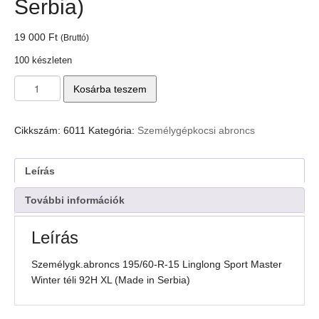
Serbia)
19 000
Ft
(Bruttó)
100 készleten
Személygk.abroncs
Kosárba teszem
195/60-
R-
15
Cikkszám:
6011
Kategória:
Személygépkocsi abroncs
Linglong
Sport
Master
Leírás
Winter
téli
További információk
92H
XL
Leírás
(Made
in
Személygk.abroncs 195/60-R-15 Linglong Sport Master
Serbia)
Winter téli 92H XL (Made in Serbia)
mennyiség