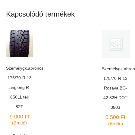
Kapcsolódó termékek
Személygk.abroncs
Személygk.abron
175/70-R-13
175/70-R-13
Linglong R-
Rosava BC-
650LL téli
42 82H DOT
82T
3503
9 000
Ft
5 500
Ft
(Bruttó)
(Bruttó)