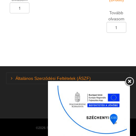
Személygk.abroncs
175/70-
Tovább
R-
olvasom
14
Személygk.abron
Superia
185/60-
RS-
R-
200
15
88T
Linglong
mennyiség
Green-
Max
HP-
010
Általános Szerződési Feltételek (ÁSZF)
88H
XL
DOT3423
mennyiség
©2026 SzuperGumi · made by
NetEasySoft