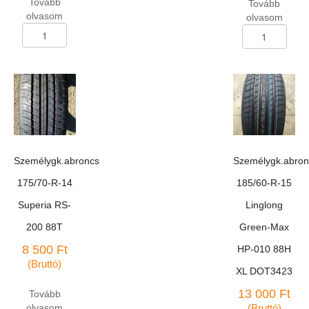
Tovább
Tovább
olvasom
olvasom
Személygk.abroncs
Személygk.abron
175/70-
175/70-
R-
R-
13
13
Linglong
Rosava
R-
BC-
650LL
42
téli
82H
82T
DOT
mennyiség
3503
Személygk.abroncs
Személygk.abron
mennyiség
175/70-R-14
185/60-R-15
Superia RS-
Linglong
200 88T
Green-Max
8 500
Ft
HP-010 88H
(Bruttó)
XL DOT3423
13 000
Ft
Tovább
olvasom
(Bruttó)