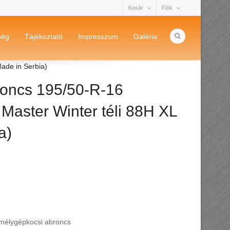
Kosár
Fiók
ség
Tájékoztató
Impresszum
Galéria
ade in Serbia)
oncs 195/50-R-16
 Master Winter téli 88H XL
a)
mélygépkocsi abroncs