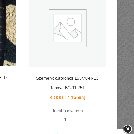
R-14
Személygk.abroncs 155/70-R-13
Rosava BC-11 75T
8 000
Ft
(Bruttó)
Tovább olvasom
Személygk.abroncs
155/70-
R-