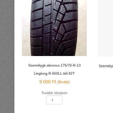
Személygk.abroncs 175/70-R-13
Személyg
Linglong R-650LL téli 82T
9 000
Ft
(Bruttó)
Tovább olvasom
Személygk.abroncs
Személyg
175/70-
155/70-
R-
R-
13