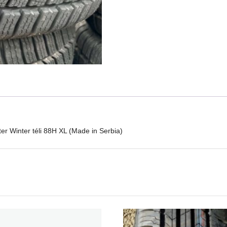
Sport
Master
Winter
téli
88H
XL
(Made
in
Serbia)
mennyiség
r Winter téli 88H XL (Made in Serbia)