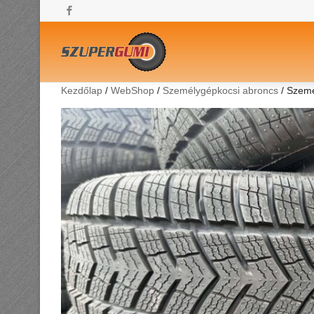
Facebook
Kezdőlap
/
WebShop
/
Személygépkocsi abroncs
/ Szemé