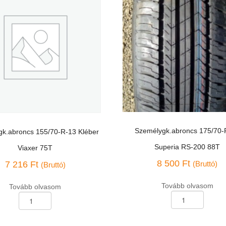
Személygk.abroncs 175/70-
k.abroncs 155/70-R-13 Kléber
Superia RS-200 88T
Viaxer 75T
8 500
Ft
7 216
Ft
(Bruttó)
(Bruttó)
Tovább olvasom
Tovább olvasom
Személygk.abroncs
k.abroncs
175/70-
R-
14