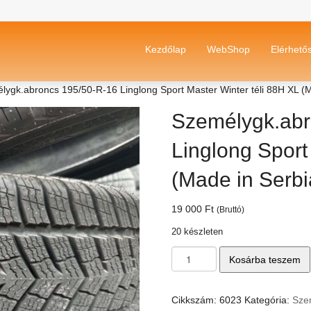
Kezdőlap
WebShop
Elérhető
lygk.abroncs 195/50-R-16 Linglong Sport Master Winter téli 88H XL (M
Személygk.abr
Linglong Sport
(Made in Serbi
19 000
Ft
(Bruttó)
20 készleten
Személygk.abroncs
Kosárba teszem
195/50-
R-
16
Cikkszám:
6023
Kategória:
Sze
Linglong