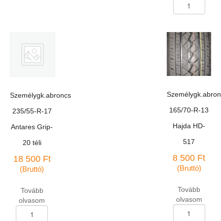
Személygk.abron
R-
185/60-
14
R-
Sunny
15
SN-
Constancy
828
LY-
82T
966
mennyiség
téli
84T
M+S
Személygk.abron
Személygk.abroncs
mennyiség
165/70-R-13
235/55-R-17
Hajda HD-
Antares Grip-
517
20 téli
8 500
Ft
18 500
Ft
(Bruttó)
(Bruttó)
Tovább
Tovább
olvasom
olvasom
Személygk.abron
Személygk.abroncs
165/70-
235/55-