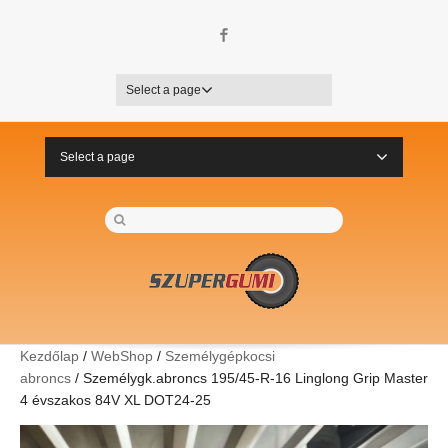
Facebook
Select a page
Select a page
Kezdőlap
/
WebShop
/
Személygépkocsi
abroncs
/ Személygk.abroncs 195/45-R-16 Linglong Grip Master
4 évszakos 84V XL DOT24-25