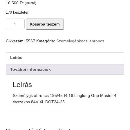
16 500
Ft
(Bruttó)
170 készleten
Személygk.abroncs
Kosárba teszem
195/45-
R-
16
Cikkszám:
5567
Kategória:
Személygépkocsi abroncs
Linglong
Grip
Master
Leírás
4
évszakos
További információk
84V
XL
Leírás
DOT24-
25
Személygk.abroncs 195/45-R-16 Linglong Grip Master 4
mennyiség
évszakos 84V XL DOT24-25