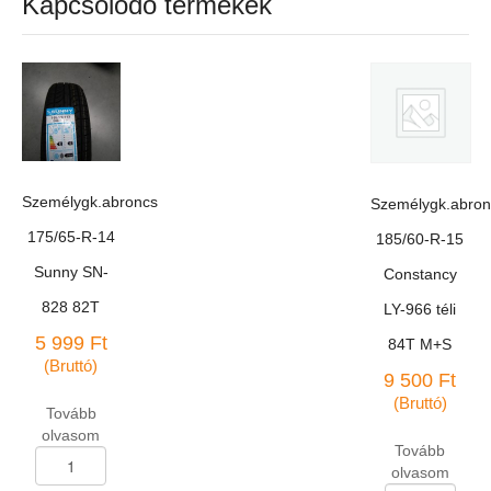
Kapcsolódó termékek
Személygk.abroncs
Személygk.abron
175/65-R-14
185/60-R-15
Sunny SN-
Constancy
828 82T
LY-966 téli
5 999
Ft
84T M+S
(Bruttó)
9 500
Ft
(Bruttó)
Tovább
olvasom
Tovább
Személygk.abroncs
olvasom
175/65-