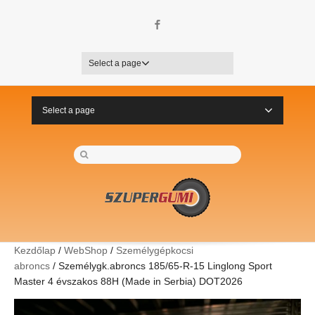
Facebook
Select a page
Select a page
Kezdőlap
/
WebShop
/
Személygépkocsi
abroncs
/ Személygk.abroncs 185/65-R-15 Linglong Sport
Master 4 évszakos 88H (Made in Serbia) DOT2026