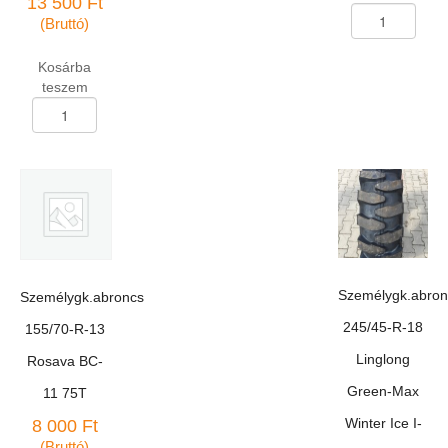
13 500
Ft
Személygk.abron
(Bruttó)
165/80-
R-
Kosárba
13
teszem
M-
Személygk.abroncs
145
155/65-
78P
R-
TT
14
mennyiség
Linglong
Green-
Max
Winter
HP
téli
Személygk.abron
Személygk.abroncs
75T
DOT1324
245/45-R-18
155/70-R-13
mennyiség
Linglong
Rosava BC-
Green-Max
11 75T
Winter Ice I-
8 000
Ft
(Bruttó)