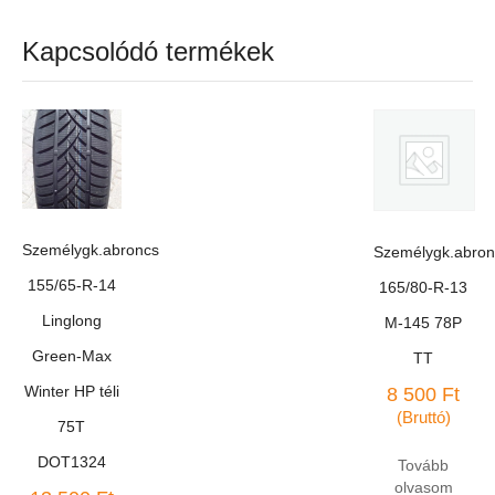
Kapcsolódó termékek
Személygk.abroncs
Személygk.abron
155/65-R-14
165/80-R-13
Linglong
M-145 78P
Green-Max
TT
Winter HP téli
8 500
Ft
(Bruttó)
75T
DOT1324
Tovább
olvasom