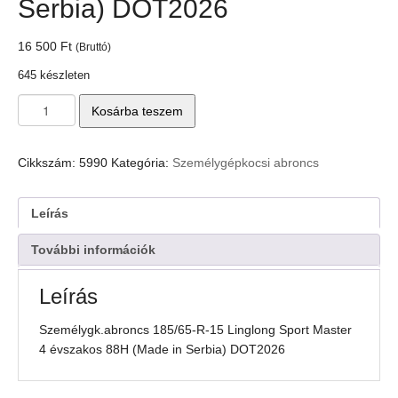
Serbia) DOT2026
16 500
Ft
(Bruttó)
645 készleten
Személygk.abroncs
Kosárba teszem
185/65-
R-
15
Cikkszám:
5990
Kategória:
Személygépkocsi abroncs
Linglong
Sport
Master
Leírás
4
évszakos
További információk
88H
(Made
Leírás
in
Serbia)
Személygk.abroncs 185/65-R-15 Linglong Sport Master
DOT2026
4 évszakos 88H (Made in Serbia) DOT2026
mennyiség