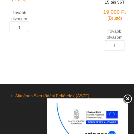
15 téli 96T
19 000
Ft
Tovább
(Bruttó)
olvasom
Személygk.abroncs
155/70-
Tovább
R-
olvasom
13
Személygk.abron
Rosava
245/45-
BC-
R-
11
18
75T
Linglong
mennyiség
Green-
Max
Winter
Ice
Általános Szerződési Feltételek (ÁSZF)
I-
15
téli
96T
mennyiség