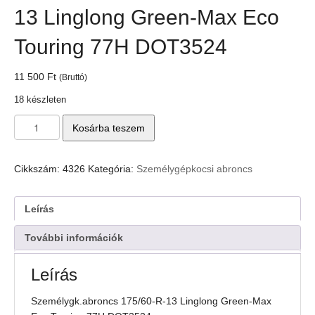
13 Linglong Green-Max Eco
Touring 77H DOT3524
11 500
Ft
(Bruttó)
18 készleten
Személygk.abroncs
Kosárba teszem
175/60-
R-
13
Cikkszám:
4326
Kategória:
Személygépkocsi abroncs
Linglong
Green-
Max
Leírás
Eco
Touring
További információk
77H
DOT3524
Leírás
mennyiség
Személygk.abroncs 175/60-R-13 Linglong Green-Max