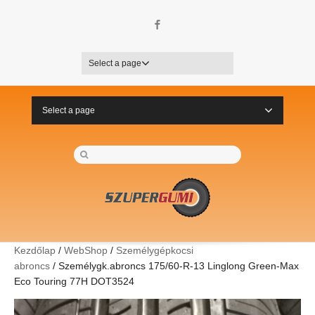
Facebook
Select a page
Select a page
Kezdőlap
/
WebShop
/
Személygépkocsi
abroncs
/ Személygk.abroncs 175/60-R-13 Linglong Green-Max
Eco Touring 77H DOT3524