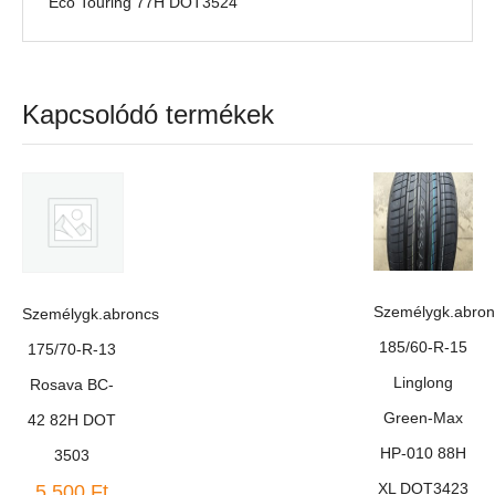
Eco Touring 77H DOT3524
Kapcsolódó termékek
Személygk.abron
Személygk.abroncs
185/60-R-15
175/70-R-13
Linglong
Rosava BC-
Green-Max
42 82H DOT
HP-010 88H
3503
XL DOT3423
5 500
Ft