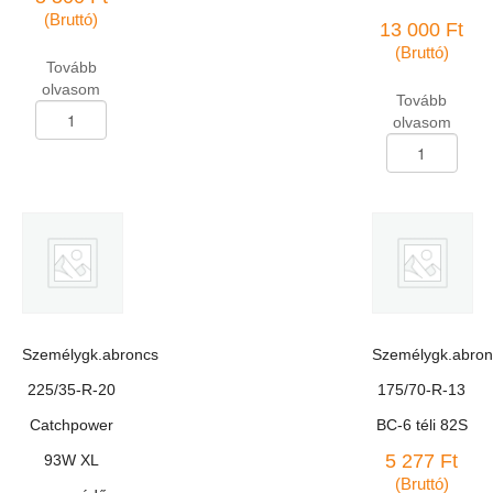
(Bruttó)
13 000
Ft
(Bruttó)
Tovább
olvasom
Tovább
Személygk.abroncs
olvasom
175/70-
Személygk.abron
R-
185/60-
13
R-
Rosava
15
BC-
Linglong
42
Green-
82H
Max
DOT
HP-
3503
010
mennyiség
88H
Személygk.abroncs
Személygk.abron
XL
DOT3423
225/35-R-20
175/70-R-13
mennyiség
Catchpower
BC-6 téli 82S
5 277
Ft
93W XL
(Bruttó)