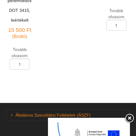
peremvédős
DOT 3415,
Tovább
olvasom
leértékelt
Személygk.abron
175/70-
15 500
Ft
R-
(Bruttó)
13
BC-
Tovább
6
olvasom
téli
Személygk.abroncs
82S
225/35-
mennyiség
R-
20
Catchpower
93W
XL
peremvédős
DOT
Általános Szerződési Feltételek (ÁSZF)
3415,
leértékelt
mennyiség