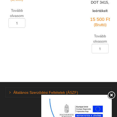
DOT 3415,
Tovább
leértékelt
olvasom
15 500
Ft
Személygk.abroncs
(Bruttó)
165/70-
R-
Tovább
13
olvasom
Hajda
Személygk.abron
HD-
225/35-
517
R-
mennyiség
20
Catchpower
93W
XL
peremvédős
DOT
Általános Szerződési Feltételek (ÁSZF)
3415,
leértékelt
mennyiség