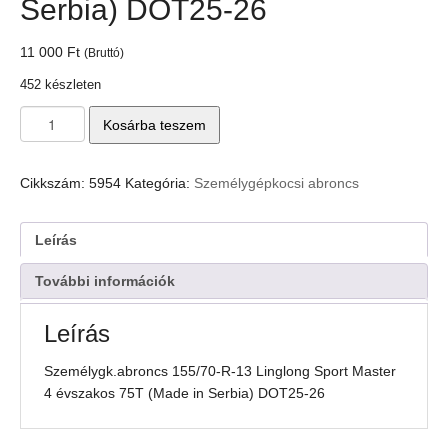
Serbia) DOT25-26
11 000
Ft
(Bruttó)
452 készleten
Személygk.abroncs
Kosárba teszem
155/70-
R-
13
Cikkszám:
5954
Kategória:
Személygépkocsi abroncs
Linglong
Sport
Master
Leírás
4
évszakos
További információk
75T
(Made
Leírás
in
Serbia)
Személygk.abroncs 155/70-R-13 Linglong Sport Master
DOT25-
4 évszakos 75T (Made in Serbia) DOT25-26
26
mennyiség