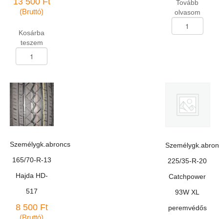
13 500
Ft
Tovább
(Bruttó)
olvasom
Személygk.abron
165/65-
Kosárba
R-
teszem
14
Személygk.abroncs
Kormoran
155/65-
Impulser
R-
B
14
79T
Linglong
mennyiség
Green-
Max
Winter
HP
téli
Személygk.abroncs
Személygk.abron
75T
DOT1324
165/70-R-13
225/35-R-20
mennyiség
Hajda HD-
Catchpower
517
93W XL
8 500
Ft
peremvédős
(Bruttó)