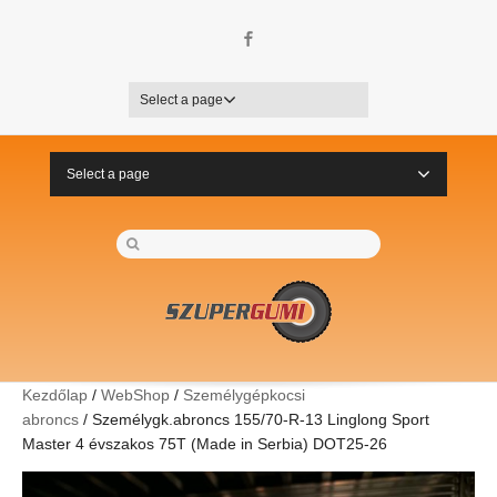
Facebook
Select a page
Select a page
Kezdőlap
/
WebShop
/
Személygépkocsi
abroncs
/ Személygk.abroncs 155/70-R-13 Linglong Sport
Master 4 évszakos 75T (Made in Serbia) DOT25-26