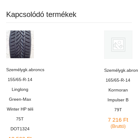
Kapcsolódó termékek
Személygk.abroncs
Személygk.abron
155/65-R-14
165/65-R-14
Linglong
Kormoran
Green-Max
Impulser B
Winter HP téli
79T
75T
7 216
Ft
(Bruttó)
DOT1324