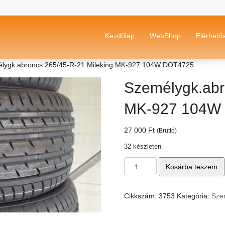
Kezdőlap
WebShop
Elérhető
lygk.abroncs 265/45-R-21 Mileking MK-927 104W DOT4725
Személygk.abr
MK-927 104W
27 000
Ft
(Bruttó)
32 készleten
Személygk.abroncs
Kosárba teszem
265/45-
R-
21
Cikkszám:
3753
Kategória:
Sze
Mileking
MK-
927