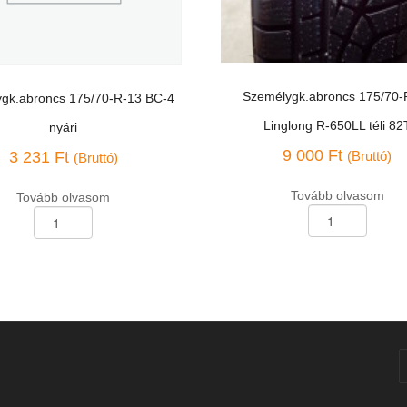
Személygk.abroncs 175/70-
gk.abroncs 175/70-R-13 BC-4
Linglong R-650LL téli 82
nyári
9 000
Ft
3 231
Ft
(Bruttó)
(Bruttó)
Tovább olvasom
Tovább olvasom
Személygk.abroncs
k.abroncs
175/70-
R-
13
Linglong
R-
650LL
téli
ég
82T
mennyiség