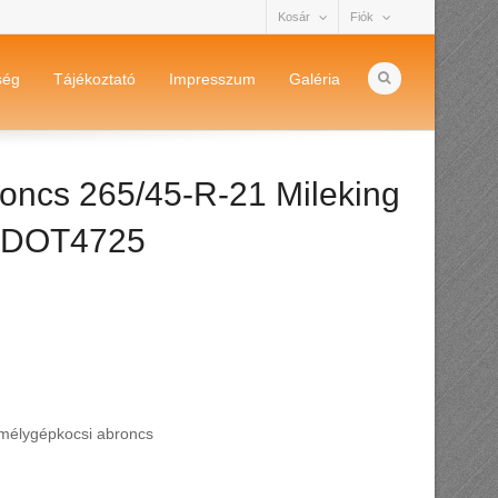
Kosár
Fiók
ség
Tájékoztató
Impresszum
Galéria
oncs 265/45-R-21 Mileking
 DOT4725
mélygépkocsi abroncs