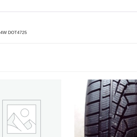
104W
DOT4725
mennyiség
 104W DOT4725