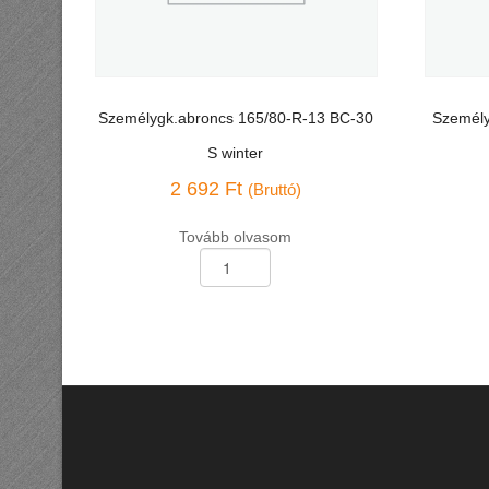
Személygk.abroncs 165/80-R-13 BC-30
Személy
S winter
2 692
Ft
(Bruttó)
Tovább olvasom
Személygk.abroncs
Személyg
165/80-
175/70-
R-
R-
13
13
BC-
BC-
30
4
S
nyári
winter
mennyis
mennyiség