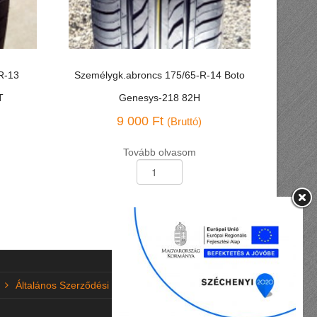
R-13
Személygk.abroncs 175/65-R-14 Boto
T
Genesys-218 82H
9 000
Ft
(Bruttó)
Tovább olvasom
Személygk.abroncs
175/65-
R-
14
Boto
Genesys-
218
82H
mennyiség
Általános Szerződési Feltételek (ÁSZF)