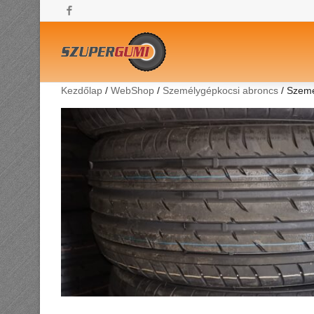
Facebook
Kezdőlap
/
WebShop
/
Személygépkocsi abroncs
/ Szemé