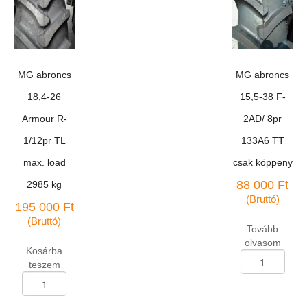
116A6
Speedways/12pr
TT
TT
csak
csak
köppeny
köppeny
mennyiség
mennyiség
MG abroncs
MG abroncs
18,4-26
15,5-38 F-
Armour R-
2AD/ 8pr
1/12pr TL
133A6 TT
max. load
csak köppeny
88 000
Ft
2985 kg
(Bruttó)
195 000
Ft
(Bruttó)
Tovább
olvasom
Kosárba
MG
teszem
abroncs
MG
15,5-
abroncs
38
18,4-