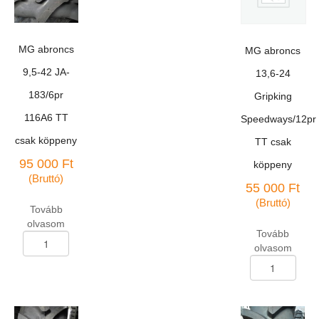
MG abroncs
MG abroncs
9,5-42 JA-
13,6-24
183/6pr
Gripking
116A6 TT
Speedways/12pr
csak köppeny
TT csak
95 000
Ft
köppeny
(Bruttó)
55 000
Ft
(Bruttó)
Tovább
olvasom
Tovább
MG
olvasom
abroncs
MG
9,5-
abroncs
42
13,6-
JA-
24
183/6pr
Gripking