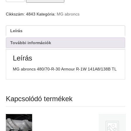
abroncs
480/70-
R-
Cikkszám:
4843
Kategória:
MG abroncs
30
Armour
R-
Leírás
1W
141A8/138B
További információk
TL
mennyiség
Leírás
MG abroncs 480/70-R-30 Armour R-1W 141A8/138B TL
Kapcsolódó termékek