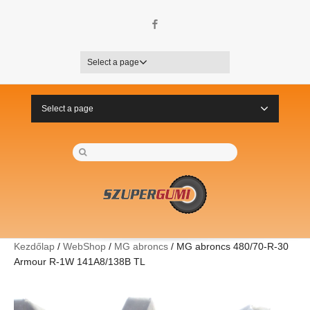
Facebook
Select a page
Select a page
Kezdőlap
/
WebShop
/
MG abroncs
/ MG abroncs 480/70-R-30
Armour R-1W 141A8/138B TL