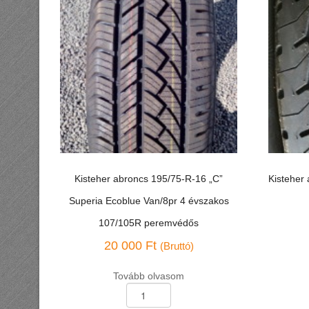
Kisteher abroncs 195/75-R-16 „C”
Kisteher
Superia Ecoblue Van/8pr 4 évszakos
107/105R peremvédős
20 000
Ft
(Bruttó)
Kisteher
Tovább olvasom
abroncs
Kisteher
175-
abroncs
R-