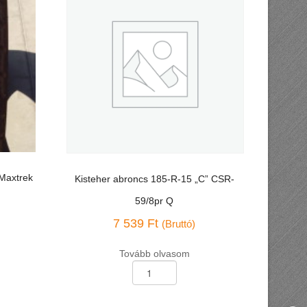
 Maxtrek
Kisteher abroncs 185-R-15 „C” CSR-
59/8pr Q
7 539
Ft
(Bruttó)
Tovább olvasom
Kisteher
abroncs
185-