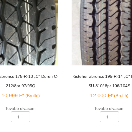
 abroncs 175-R-13 „C” Durun C-
Kisteher abroncs 195-R-14 „C”
212/8pr 97/95Q
SU-810/ 8pr 106/104S
10 999
Ft
12 000
Ft
(Bruttó)
(Bruttó)
Tovább olvasom
Tovább olvasom
Kisteher
abroncs
195-
R-