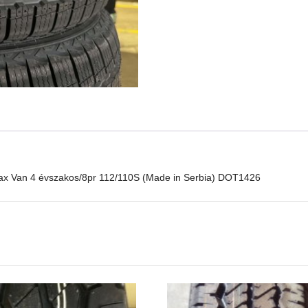
"C"
Linglong
Green-
Max
Van
4
évszakos/8pr
112/110S
(Made
in
Serbia)
DOT1426
mennyiség
Max Van 4 évszakos/8pr 112/110S (Made in Serbia) DOT1426