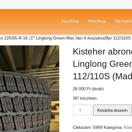
Kezdőlap
WebShop
Elérhető
ncs 225/65-R-16 „C” Linglong Green-Max Van 4 évszakos/8pr 112/110S
Kisteher abron
Linglong Gree
112/110S (Mad
28 000
Ft
(Bruttó)
397 készleten
Kisteher
Kosárba teszem
abroncs
225/65-
R-
Cikkszám:
5989
Kategória:
Kis
16