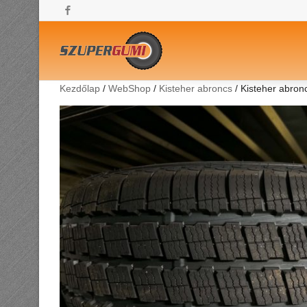
Facebook
Kezdőlap
/
WebShop
/
Kisteher abroncs
/ Kisteher abro