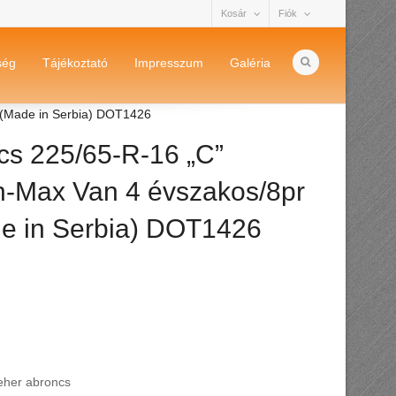
Kosár
Fiók
ség
Tájékoztató
Impresszum
Galéria
 (Made in Serbia) DOT1426
cs 225/65-R-16 „C”
n-Max Van 4 évszakos/8pr
e in Serbia) DOT1426
teher abroncs