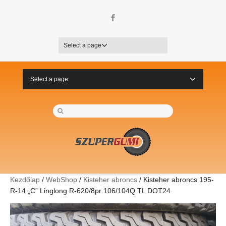
Facebook
Select a page
Select a page
Kezdőlap
/
WebShop
/
Kisteher abroncs
/ Kisteher abroncs 195-
R-14 „C” Linglong R-620/8pr 106/104Q TL DOT24