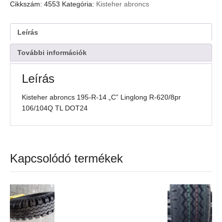
R-
Cikkszám:
4553
Kategória:
Kisteher abroncs
14
"C"
Linglong
Leírás
R-
620/8pr
További információk
106/104Q
TL
Leírás
DOT24
mennyiség
Kisteher abroncs 195-R-14 „C” Linglong R-620/8pr
106/104Q TL DOT24
Kapcsolódó termékek