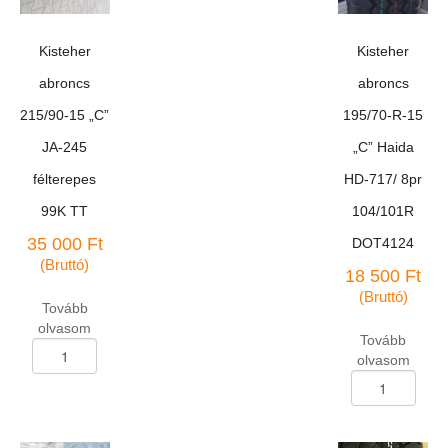
Kisteher
Kisteher
abroncs
abroncs
215/90-15 „C”
195/70-R-15
JA-245
„C” Haida
félterepes
HD-717/ 8pr
99K TT
104/101R
35 000
Ft
DOT4124
(Bruttó)
18 500
Ft
(Bruttó)
Tovább
olvasom
Tovább
Kisteher
olvasom
abroncs
Kisteher
215/90-
abroncs
15
195/70-
"C"
R-
JA-