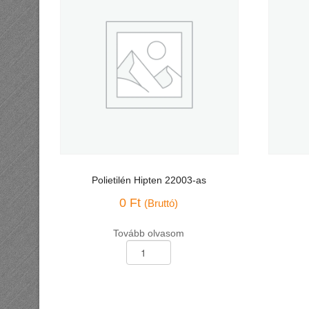
Polietilén Hipten 22003-as
0
Ft
(Bruttó)
Tovább olvasom
Polietilén
Polietilén
Hipten
276-
22003-
73
as
mennyis
mennyiség