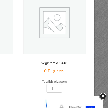
SZgk tömlő 13-01
0
Ft
(Bruttó)
Tovább olvasom
SZgk
tömlő
13-
01
mennyiség