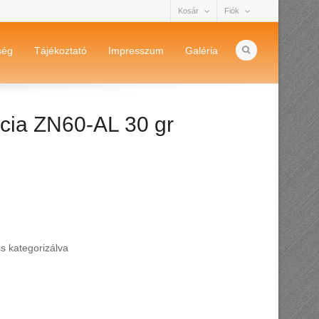
Kosár
Fiók
ség
Tájékoztató
Impresszum
Galéria
ncia ZN60-AL 30 gr
s kategorizálva