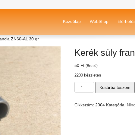
Kezdőlap
WebShop
Elérhető
rancia ZN60-AL 30 gr
Kerék súly fra
50
Ft
(Bruttó)
2200 készleten
Kerék
Kosárba teszem
súly
francia
ZN60-
Cikkszám:
2004
Kategória:
Ninc
AL
30
gr
mennyiség