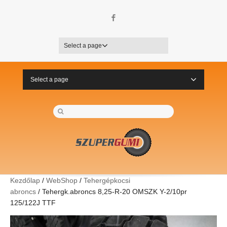
Facebook
Select a page
Select a page
Kezdőlap
/
WebShop
/
Tehergépkocsi
abroncs
/ Tehergk.abroncs 8,25-R-20 OMSZK Y-2/10pr
125/122J TTF