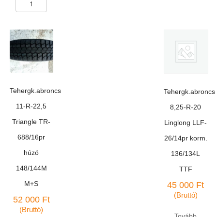
147F
6,50-
TT
20
mennyiség
Voltyre
0-
49/10pr
112/109J
korm.
csak
köppeny
Tehergk.abroncs
Tehergk.abroncs
mennyiség
11-R-22,5
8,25-R-20
Triangle TR-
Linglong LLF-
688/16pr
26/14pr korm.
húzó
136/134L
148/144M
TTF
M+S
45 000
Ft
(Bruttó)
52 000
Ft
(Bruttó)
Tovább