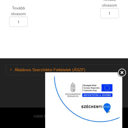
olvasom
Tovább
Tehergk.abroncs
olvasom
8,25-
Tehergk.abroncs
R-
11-
20
R-
Linglong
22,5
LLF-
Triangle
26/14pr
TR-
korm.
688/16pr
136/134L
húzó
TTF
148/144M
mennyiség
Általános Szerződési Feltételek (ÁSZF)
M+S
mennyiség
©2026 SzuperGumi · made by
NetEasySoft