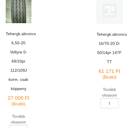
Tehergk.abroncs
Tehergk.abroncs
6,50-20
16/70-20 D-
Voltyre 0-
50/14pr 147F
49/10pr
TT
112/109J
61 171
Ft
(Bruttó)
korm. csak
köppeny
Tovább
olvasom
27 000
Ft
Tehergk.abroncs
(Bruttó)
16/70-
20
Tovább
D-
olvasom
50/14pr
Tehergk.abroncs