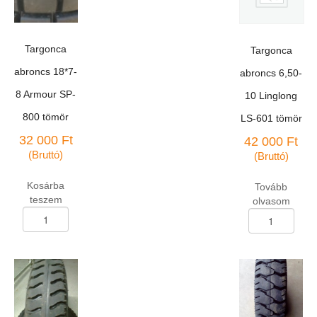
Targonca
Targonca
abroncs 18*7-
abroncs 6,50-
8 Armour SP-
10 Linglong
800 tömör
LS-601 tömör
32 000
Ft
42 000
Ft
(Bruttó)
(Bruttó)
Kosárba
Tovább
teszem
olvasom
Targonca
Targonca
abroncs
abroncs
18*7-
6,50-
8
10
Armour
Linglong
SP-
LS-
800
601
tömör
tömör