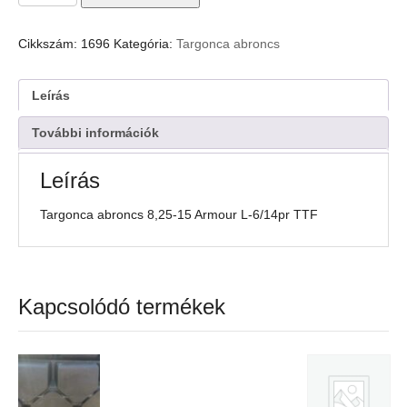
abroncs
8,25-
15
Cikkszám:
1696
Kategória:
Targonca abroncs
Armour
L-
6/14pr
Leírás
TTF
mennyiség
További információk
Leírás
Targonca abroncs 8,25-15 Armour L-6/14pr TTF
Kapcsolódó termékek