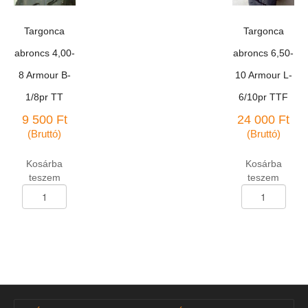
mennyiség
mennyiség
Targonca
Targonca
abroncs 4,00-
abroncs 6,50-
8 Armour B-
10 Armour L-
1/8pr TT
6/10pr TTF
9 500
Ft
24 000
Ft
(Bruttó)
(Bruttó)
Kosárba
Kosárba
teszem
teszem
Targonca
Targonca
abroncs
abroncs
4,00-
6,50-
8
10
Armour
Armour
B-
L-
1/8pr
6/10pr
TT
TTF
mennyiség
mennyiség