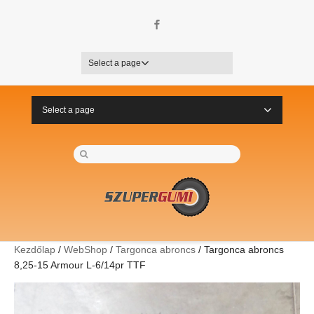
Facebook
Select a page
Select a page
Kezdőlap
/
WebShop
/
Targonca abroncs
/ Targonca abroncs
8,25-15 Armour L-6/14pr TTF