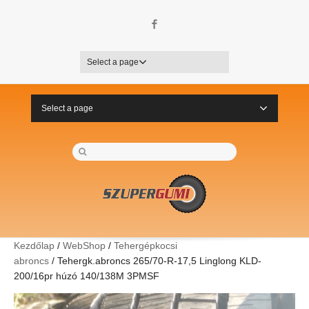
Facebook
Select a page
Select a page
Kezdőlap
/
WebShop
/
Tehergépkocsi
abroncs
/ Tehergk.abroncs 265/70-R-17,5 Linglong KLD-
200/16pr húzó 140/138M 3PMSF