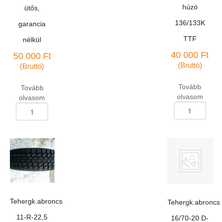
húzó
ütős,
136/133K
garancia
TTF
nélkül
40 000
Ft
50 000
Ft
(Bruttó)
(Bruttó)
Tovább
Tovább
olvasom
olvasom
Tehergk.abroncs
Tehergk.abroncs
9,00-
385/65-
R-
R-
20
22,5
IN-
Linglong
142B-
LLA-
1/12pr
18/20pr
Dneproshina
ütős,
húzó
garancia
136/133K
nélkül
Tehergk.abroncs
Tehergk.abroncs
TTF
mennyiség
mennyiség
11-R-22,5
16/70-20 D-