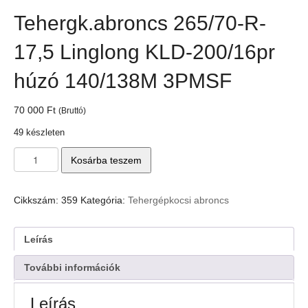
Tehergk.abroncs 265/70-R-
17,5 Linglong KLD-200/16pr
húzó 140/138M 3PMSF
70 000
Ft
(Bruttó)
49 készleten
Tehergk.abroncs
Kosárba teszem
265/70-
R-
17,5
Cikkszám:
359
Kategória:
Tehergépkocsi abroncs
Linglong
KLD-
200/16pr
Leírás
húzó
140/138M
További információk
3PMSF
mennyiség
Leírás