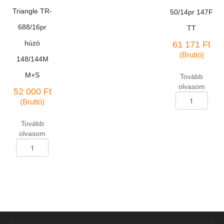
Triangle TR-
50/14pr 147F
688/16pr
TT
húzó
61 171
Ft
(Bruttó)
148/144M
M+S
Tovább
olvasom
52 000
Ft
Tehergk.abroncs
(Bruttó)
16/70-
20
Tovább
D-
olvasom
50/14pr
Tehergk.abroncs
147F
11-
TT
R-
mennyiség
22,5
Triangle
TR-
688/16pr
húzó
148/144M