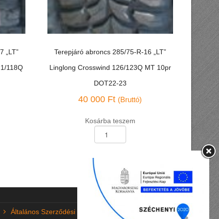
7 „LT”
Terepjáró abroncs 285/75-R-16 „LT”
21/118Q
Linglong Crosswind 126/123Q MT 10pr
DOT22-23
40 000
Ft
(Bruttó)
Kosárba teszem
Terepjáró
abroncs
285/75-
R-
16
"LT"
Linglong
Crosswind
126/123Q
Általános Szerződési Feltételek (ÁSZF)
MT