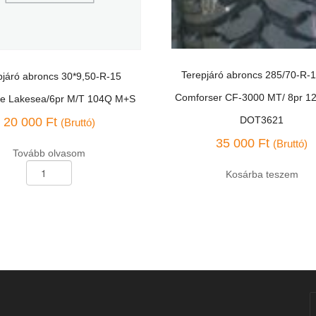
Terepjáró abroncs 285/70-R-1
pjáró abroncs 30*9,50-R-15
Comforser CF-3000 MT/ 8pr 1
le Lakesea/6pr M/T 104Q M+S
DOT3621
20 000
Ft
(Bruttó)
35 000
Ft
(Bruttó)
Tovább olvasom
Kosárba teszem
Terepjáró
abroncs
285/70-
R-
17
6pr
"LT"
Comforser
CF-
3000
ég
MT/