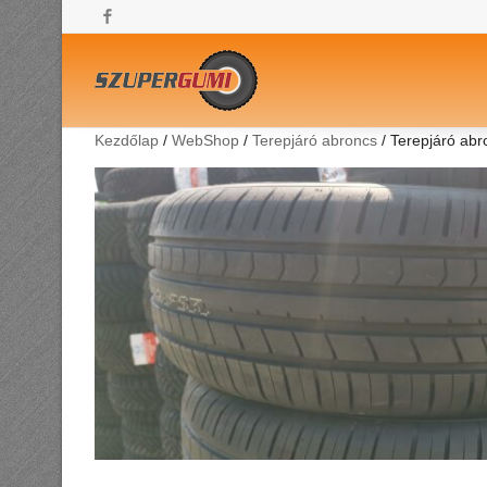
Facebook
Kezdőlap
/
WebShop
/
Terepjáró abroncs
/ Terepjáró ab