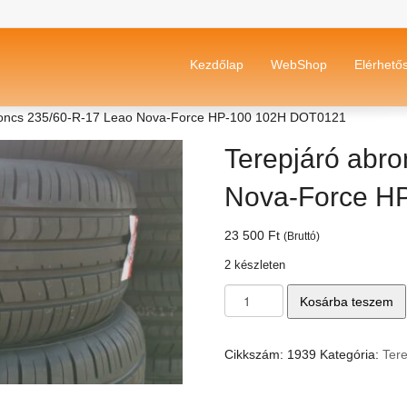
Kezdőlap
WebShop
Elérhető
roncs 235/60-R-17 Leao Nova-Force HP-100 102H DOT0121
Terepjáró abr
Nova-Force H
23 500
Ft
(Bruttó)
2 készleten
Terepjáró
Kosárba teszem
abroncs
235/60-
R-
Cikkszám:
1939
Kategória:
Ter
17
Leao
Nova-