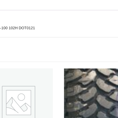
Force
HP-
100
102H
DOT0121
HP-100 102H DOT0121
mennyiség