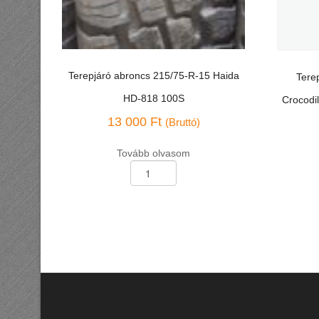
Terepjáró abroncs 215/75-R-15 Haida
Tere
HD-818 100S
Crocodi
13 000
Ft
(Bruttó)
Tovább olvasom
Terepjáró
Terepjáró
abroncs
abroncs
215/75-
30*9,50-
R-
R-
15
15
Haida
Crocodile
HD-
Lakesea/
818
M/T
100S
104Q
mennyiség
M+S
mennyis