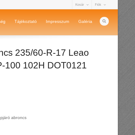
Kosár
Fiók
ség
Tájékoztató
Impresszum
Galéria
oncs 235/60-R-17 Leao
P-100 102H DOT0121
epjáró abroncs