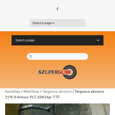
Facebook
Select a page
Select a page
Kezdőlap
/
WebShop
/
Targonca abroncs
/ Targonca abroncs
21*8-9 Armour PLT-328/14pr TTF