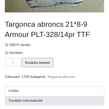
Targonca abroncs 21*8-9
Armour PLT-328/14pr TTF
31 500
Ft
(Bruttó)
11 készleten
Targonca
Kosárba teszem
abroncs
21*8-
9
Cikkszám:
1704
Kategória:
Targonca abroncs
Armour
PLT-
328/14pr
Leírás
TTF
mennyiség
További információk