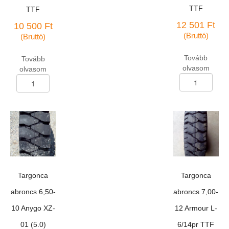
TTF
TTF
12 501
Ft
10 500
Ft
(Bruttó)
(Bruttó)
Tovább
Tovább
olvasom
olvasom
Targonca
Targonca
abroncs
abroncs
6,50-
6,00-
10
9
Broadway
Broadway
SKS-
STS-
328/10pr
328/10pr
TTF
TTF
mennyiség
mennyiség
Targonca
Targonca
abroncs 6,50-
abroncs 7,00-
10 Anygo XZ-
12 Armour L-
01 (5.0)
6/14pr TTF