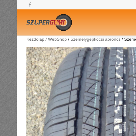
Facebook
Kezdőlap
/
WebShop
/
Személygépkocsi abroncs
/ Szemé