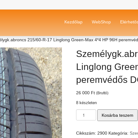
Kezdőlap
WebShop
Elérhető
lygk.abroncs 215/60-R-17 Linglong Green-Max 4*4 HP 96H peremv
Személygk.abr
Linglong Gree
peremvédős 
26 000
Ft
(Bruttó)
8 készleten
Személygk.abroncs
Kosárba teszem
215/60-
R-
17
Cikkszám:
2900
Kategória:
Sze
Linglong