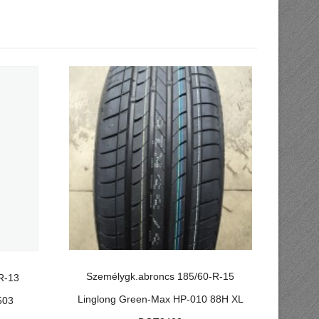
Személygk.abroncs 185/60-R-15
R-13
Linglong Green-Max HP-010 88H XL
503