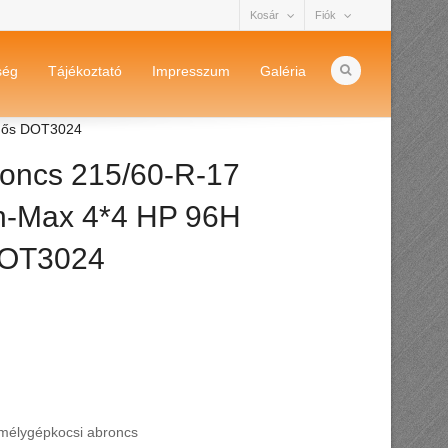
Kosár
Fiók
ség
Tájékoztató
Impresszum
Galéria
édős DOT3024
oncs 215/60-R-17
n-Max 4*4 HP 96H
DOT3024
mélygépkocsi abroncs