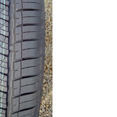
Green-
Max
4*4
HP
96H
peremvédős
DOT3024
mennyiség